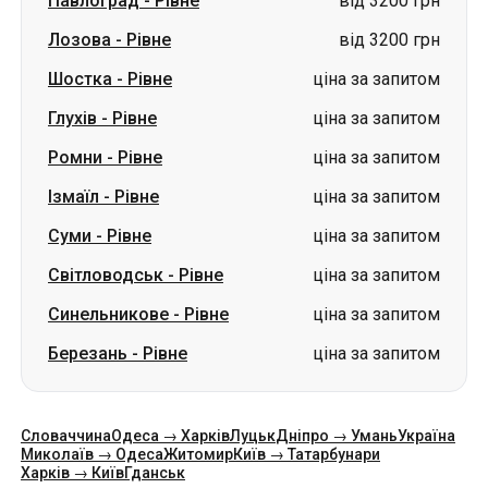
Павлоград
-
Рівне
від 3200 грн
Лозова
-
Рівне
від 3200 грн
Шостка
-
Рівне
ціна за запитом
Глухів
-
Рівне
ціна за запитом
Ромни
-
Рівне
ціна за запитом
Ізмаїл
-
Рівне
ціна за запитом
Суми
-
Рівне
ціна за запитом
Світловодськ
-
Рівне
ціна за запитом
Синельникове
-
Рівне
ціна за запитом
Березань
-
Рівне
ціна за запитом
Словаччина
Одеса → Харків
Луцьк
Дніпро → Умань
Україна
Миколаїв → Одеса
Житомир
Київ → Татарбунари
Харків → Київ
Гданськ