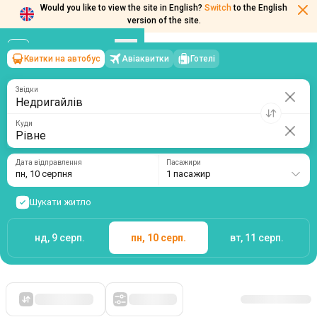
Would you like to view the site in English?
Switch
to the English
version of the site.
Квитки на автобус
Авіаквитки
Готелі
Недригайлів
→
Рівне
пн, 10 серпня
/
1 пасажир
Звідки
Куди
Дата відправлення
Пасажири
пн, 10 серпня
1 пасажир
Шукати житло
нд, 9 серп.
пн, 10 серп.
вт, 11 серп.