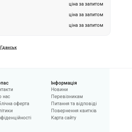
ціна за запитом
ціна за запитом
ціна за запитом
в
Гданськ
рпас
Інформація
нтакти
Новини
 нас
Перевізникам
лічна оферта
Питання та відповіді
літики
Повернення квитків
фіденційності
Карта сайту