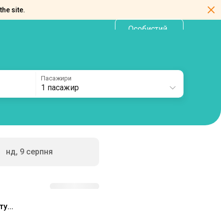
the site.
Особистий
UA
кабінет
Пасажири
1 пасажир
нд, 9 серпня
у...