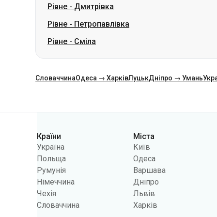
Рівне
-
Дмитрівка
Рівне
-
Петропавлівка
Рівне
-
Сміла
Словаччина
Одеса → Харків
Луцьк
Дніпро → Умань
Укр
Категорії
Країни
Міста
Україна
Київ
Польща
Одеса
Румунія
Варшава
Німеччина
Дніпро
Чехія
Львів
Словаччина
Харків