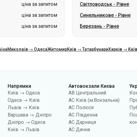
ціна за запитом
Світловодськ
-
Рівне
ціна за запитом
Синельникове
-
Рівне
ціна за запитом
Березань
-
Рівне
аїна
Миколаїв → Одеса
Житомир
Київ → Татарбунари
Харків → Киї
Напрямки
Автовокзали Києва
Ук
Київ → Одеса
АВ Центральний
Ко
Одеса → Київ
АС Київ (м.Вокзальна)
Про
Львів → Київ
АС Полісся
Пуб
Варшава → Дніпро
АС Південна
По
Дніпро → Одеса
АС Дарниця
кон
Київ → Львів
АС Дачна