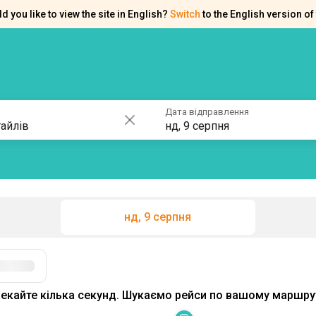
d you like to view the site in English?
Switch
to the English version of 
ків
Контакти
Допомога
Дата відправлення
нд, 9 серпня
нд, 9 серпня
екайте кілька секунд. Шукаємо рейси по вашому маршрут