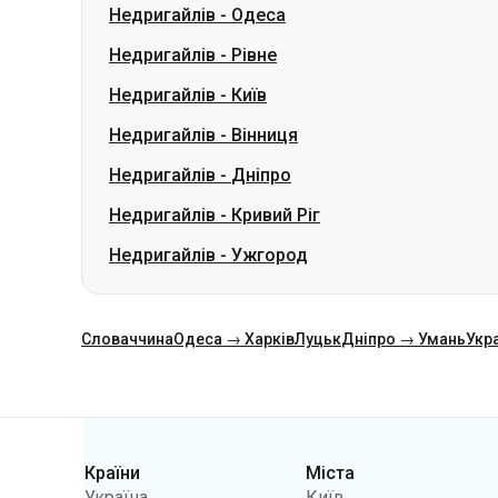
Недригайлів
-
Одеса
Недригайлів
-
Рівне
Недригайлів
-
Київ
Недригайлів
-
Вінниця
Недригайлів
-
Дніпро
Недригайлів
-
Кривий Ріг
Недригайлів
-
Ужгород
Словаччина
Одеса → Харків
Луцьк
Дніпро → Умань
Укр
Категорії
Країни
Міста
Україна
Київ