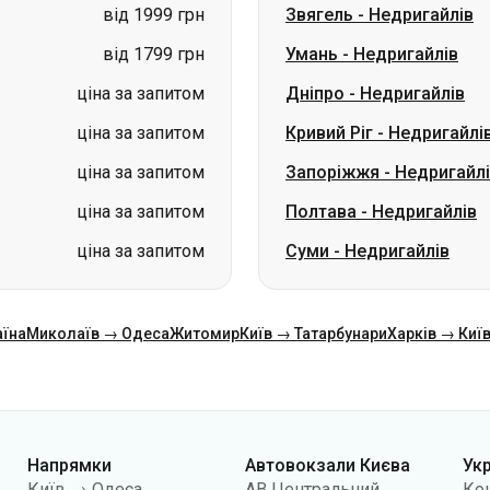
від 1999 грн
Звягель
-
Недригайлів
від 1799 грн
Умань
-
Недригайлів
ціна за запитом
Дніпро
-
Недригайлів
ціна за запитом
Кривий Ріг
-
Недригайлі
ціна за запитом
Запоріжжя
-
Недригайл
ціна за запитом
Полтава
-
Недригайлів
ціна за запитом
Суми
-
Недригайлів
аїна
Миколаїв → Одеса
Житомир
Київ → Татарбунари
Харків → Киї
Напрямки
Автовокзали Києва
Ук
Київ → Одеса
АВ Центральний
Ко