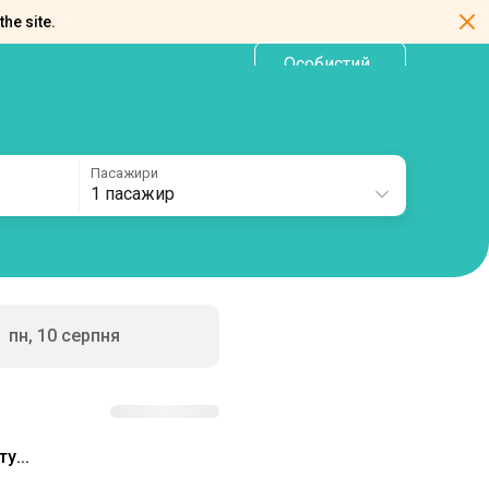
the site.
Особистий
UA
кабінет
Пасажири
1 пасажир
пн, 10 серпня
у...