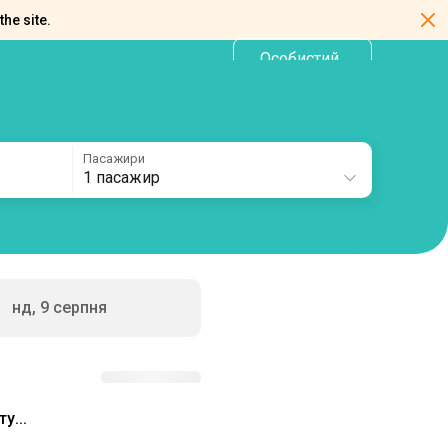
the site.
Особистий
UA
кабінет
Пасажири
1 пасажир
нд, 9 серпня
у...