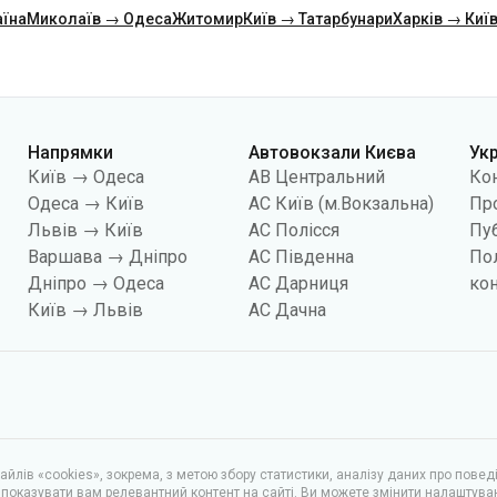
аїна
Миколаїв → Одеса
Житомир
Київ → Татарбунари
Харків → Киї
Напрямки
Автовокзали Києва
Ук
Київ → Одеса
АВ Центральний
Ко
Одеса → Київ
АС Київ (м.Вокзальна)
Про
Львів → Київ
АС Полісся
Пуб
Варшава → Дніпро
АС Південна
По
Дніпро → Одеса
АС Дарниця
кон
Київ → Львів
АС Дачна
йлів «cookies», зокрема, з метою збору статистики, аналізу даних про повед
показувати вам релевантний контент на сайті. Ви можете змінити налаштува