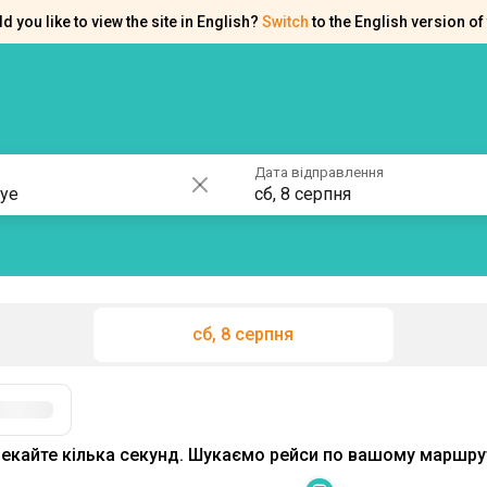
d you like to view the site in English?
Switch
to the English version of 
ків
Контакти
Допомога
Дата відправлення
сб, 8 серпня
сб, 8 серпня
екайте кілька секунд. Шукаємо рейси по вашому маршрут