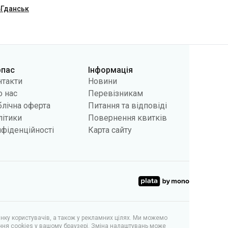
в
Гданськ
рпас
Інформація
нтакти
Новини
 нас
Перевізникам
лічна оферта
Питання та відповіді
літики
Повернення квитків
фіденційності
Карта сайту
інку користувачів, а також у рекламних цілях. Ми можемо
ння cookies у вашому браузері. Зміна налаштувань може