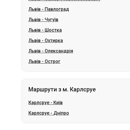
Львів
-
Павлоград
Львів
-
Чугуїв
Львів
-
Шостка
Львів
-
Охтирка
Львів
-
Олександрія
Львів
-
Острог
Маршрути з м. Карлсруе
Карлсруе
-
Київ
Карлсруе
-
Дніпро