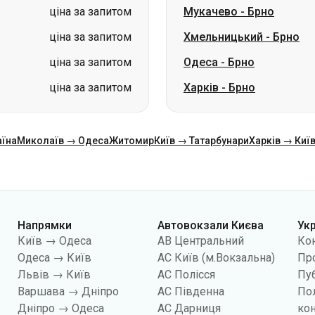
ціна за запитом
Мукачево
-
Брно
ціна за запитом
Хмельницький
-
Брно
ціна за запитом
Одеса
-
Брно
ціна за запитом
Харків
-
Брно
аїна
Миколаїв → Одеса
Житомир
Київ → Татарбунари
Харків → Киї
Напрямки
Автовокзали Києва
Ук
Київ → Одеса
АВ Центральний
Ко
Одеса → Київ
АС Київ (м.Вокзальна)
Про
Львів → Київ
АС Полісся
Пуб
Варшава → Дніпро
АС Південна
По
Дніпро → Одеса
АС Дарниця
кон