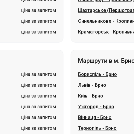
ціна за запитом
Шахтарське (Першотра
ціна за запитом
Синельникове
-
Кропив
ціна за запитом
Краматорськ
-
Кропивн
Маршрути в м. Брн
ціна за запитом
Бориспіль
-
Брно
ціна за запитом
Львів
-
Брно
ціна за запитом
Київ
-
Брно
ціна за запитом
Ужгород
-
Брно
ціна за запитом
Вінниця
-
Брно
ціна за запитом
Тернопіль
-
Брно