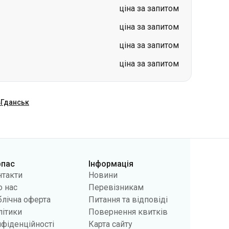
ціна за запитом
ціна за запитом
ціна за запитом
ціна за запитом
в
Гданськ
рпас
Інформація
нтакти
Новини
 нас
Перевізникам
лічна оферта
Питання та відповіді
літики
Повернення квитків
фіденційності
Карта сайту