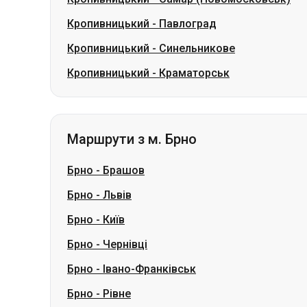
Кропивницький
-
Павлоград
Кропивницький
-
Синельникове
Кропивницький
-
Краматорськ
Маршрути з м. Брно
Брно
-
Брашов
Брно
-
Львів
Брно
-
Київ
Брно
-
Чернівці
Брно
-
Івано-Франківськ
Брно
-
Рівне