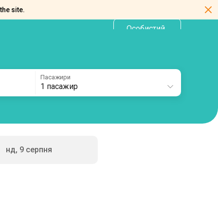
the site.
Особистий
UA
кабінет
Пасажири
1 пасажир
нд, 9 серпня