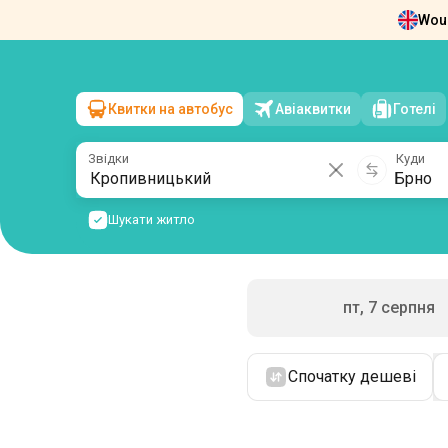
Woul
Новини
Про нас
Повернення квит
Квитки на автобус
Авіаквитки
Готелі
Кропивницький
→
Брно
сб, 8 серпня
/
1 пасажир
Звідки
Куди
Шукати житло
пт, 7 серпня
Спочатку дешеві