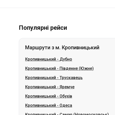
Популярні рейси
Маршрути з м. Кропивницький
Кропивницький
-
Дубно
Кропивницький
-
Південне (Южне)
Кропивницький
-
Трускавець
Кропивницький
-
Яремче
Кропивницький
-
Обухів
Кропивницький
-
Одеса
Кропивницький
-
Самар (Новомосковськ)