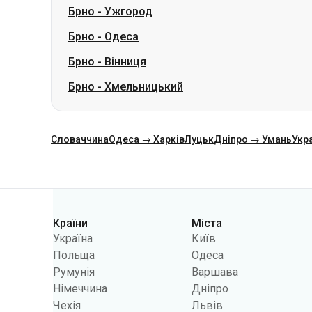
Брно
-
Ужгород
Брно
-
Одеса
Брно
-
Вінниця
Брно
-
Хмельницький
Словаччина
Одеса → Харків
Луцьк
Дніпро → Умань
Укр
Категорії
Країни
Міста
Україна
Київ
Польща
Одеса
Румунія
Варшава
Німеччина
Дніпро
Чехія
Львів