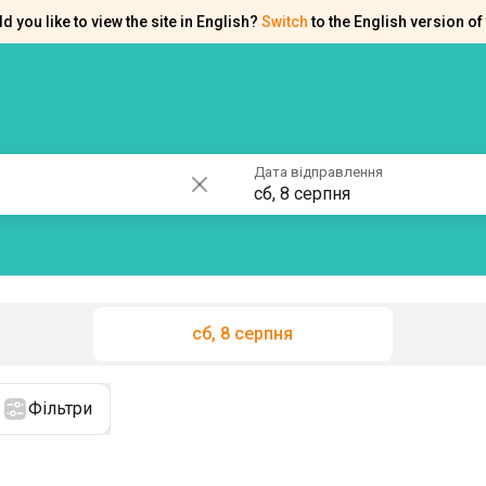
d you like to view the site in English?
Switch
to the English version of 
ків
Контакти
Допомога
Дата відправлення
сб, 8 серпня
сб, 8 серпня
Фільтри