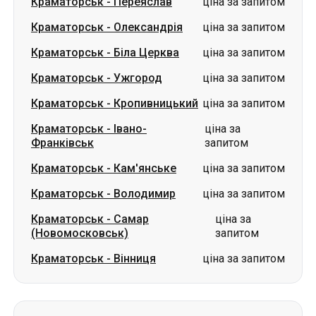
Краматорськ
-
Переяслав
ціна за запитом
Краматорськ
-
Олександрія
ціна за запитом
Краматорськ
-
Біла Церква
ціна за запитом
Краматорськ
-
Ужгород
ціна за запитом
Краматорськ
-
Кропивницький
ціна за запитом
Краматорськ
-
Івано-
ціна за
Франківськ
запитом
Краматорськ
-
Кам'янське
ціна за запитом
Краматорськ
-
Володимир
ціна за запитом
Краматорськ
-
Самар
ціна за
(Новомосковськ)
запитом
Краматорськ
-
Вінниця
ціна за запитом