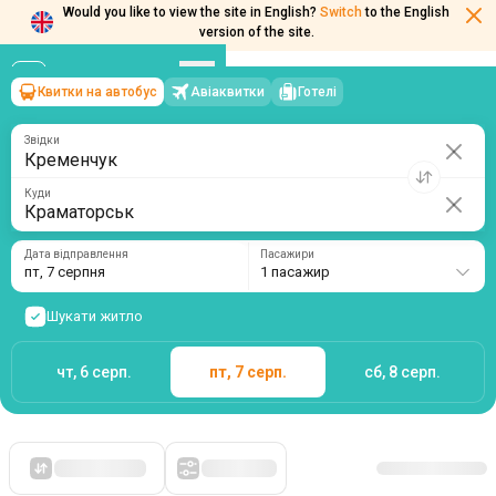
Would you like to view the site in English?
Switch
to the English
Квитки на автобус
Авіаквитки
Готелі
Кременчук
→
Краматорськ
version of the site.
пт, 7 серпня
/
1 пасажир
Звідки
Куди
Дата відправлення
Пасажири
пт, 7 серпня
1 пасажир
Шукати житло
чт, 6 серп.
пт, 7 серп.
сб, 8 серп.