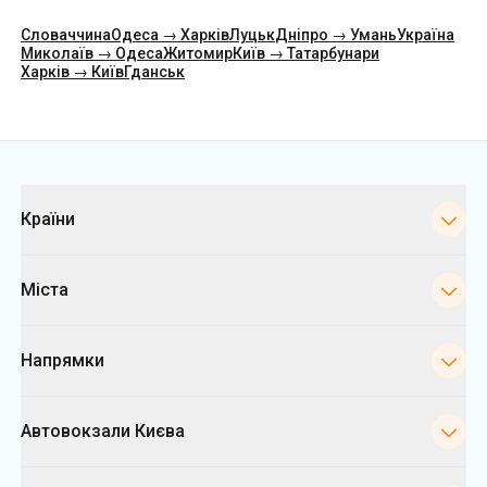
Словаччина
Одеса → Харків
Луцьк
Дніпро → Умань
Україна
Миколаїв → Одеса
Житомир
Київ → Татарбунари
Харків → Київ
Гданськ
Категорії
Країни
Міста
Напрямки
Автовокзали Києва