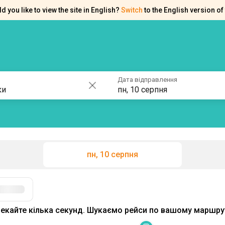
d you like to view the site in English?
Switch
to the English version of 
ків
Контакти
Допомога
Дата відправлення
пн, 10 серпня
пн, 10 серпня
екайте кілька секунд. Шукаємо рейси по вашому маршрут