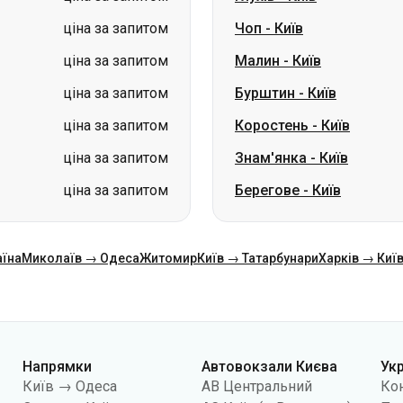
ціна за запитом
Чоп
-
Київ
ціна за запитом
Малин
-
Київ
ціна за запитом
Бурштин
-
Київ
ціна за запитом
Коростень
-
Київ
ціна за запитом
Знам'янка
-
Київ
ціна за запитом
Берегове
-
Київ
аїна
Миколаїв → Одеса
Житомир
Київ → Татарбунари
Харків → Киї
Напрямки
Автовокзали Києва
Ук
Київ → Одеса
АВ Центральний
Ко