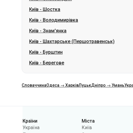
Київ
-
Шостка
Київ
-
Володимирівка
Київ
-
Знам'янка
Київ
-
Шахтарське (Першотравенськ)
Київ
-
Бурштин
Київ
-
Берегове
Словаччина
Одеса → Харків
Луцьк
Дніпро → Умань
Укр
Категорії
Країни
Міста
Україна
Київ