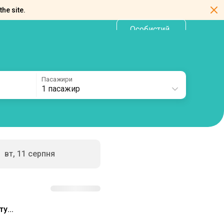
the site.
Особистий
UA
кабінет
Пасажири
1 пасажир
вт, 11 серпня
у...