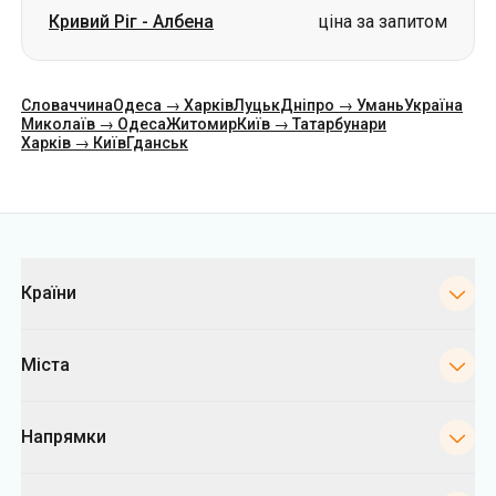
Кривий Ріг
-
Албена
ціна за запитом
Словаччина
Одеса → Харків
Луцьк
Дніпро → Умань
Україна
Миколаїв → Одеса
Житомир
Київ → Татарбунари
Харків → Київ
Гданськ
Категорії
Країни
Міста
Напрямки