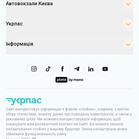
Автовокзали Києва
Укрпас
Інформація
Сайт використовує інформацію з файлів «cookies», зокрема, з метою
збору статистики, аналізу даних про поведінку користувачів, а також у
рекламних цілях. Ми можемо використовувати інформацію, щоб
показувати вам релевантний контент на сайті. Ви можете змінити
налаштування cookies у вашому браузері. Зміна налаштувань може
обмежити функціональність сайту.