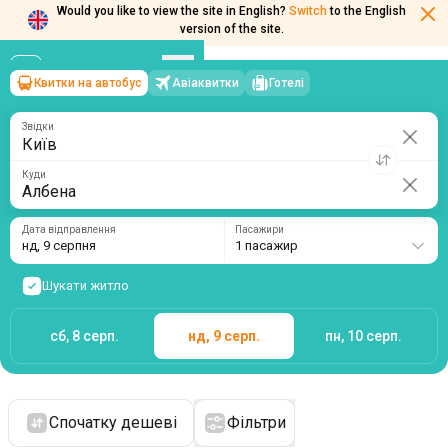
Would you like to view the site in English?
Switch
to the English
version of the site.
Квитки на автобус
Авіаквитки
Готелі
Київ
→
Албена
нд, 9 серпня
/
1 пасажир
Звідки
Куди
Дата відправлення
Пасажири
нд, 9 серпня
1 пасажир
Шукати житло
сб, 8 серп.
нд, 9 серп.
пн, 10 серп.
Спочатку дешеві
Фільтри