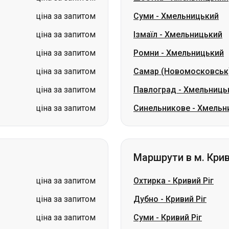
ціна за запитом
Самар (Новомосковськ
ціна за запитом
Павлоград
-
Хмельниць
ціна за запитом
Синельникове
-
Хмельн
Маршрути в м. Крив
ціна за запитом
Охтирка
-
Кривий Ріг
ціна за запитом
Дубно
-
Кривий Ріг
ціна за запитом
Суми
-
Кривий Ріг
ціна за запитом
Звягель
-
Кривий Ріг
ціна за запитом
Лубни
-
Кривий Ріг
ціна за запитом
Південне (Южне)
-
Криви