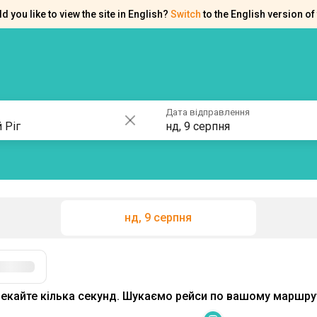
d you like to view the site in English?
Switch
to the English version of 
ків
Контакти
Допомога
Дата відправлення
нд, 9 серпня
нд, 9 серпня
Фільтри