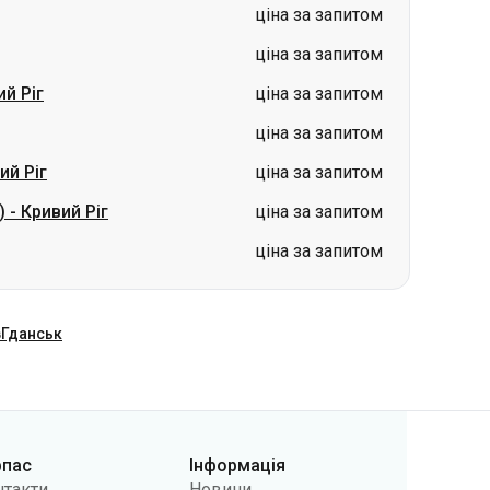
ціна за запитом
ий Ріг
ціна за запитом
)
-
Кривий Ріг
ціна за запитом
ціна за запитом
в
Гданськ
рпас
Інформація
нтакти
Новини
 нас
Перевізникам
лічна оферта
Питання та відповіді
літики
Повернення квитків
фіденційності
Карта сайту