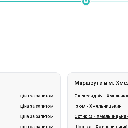
Маршрути в м. Хме
ціна за запитом
Олександрія
-
Хмельни
ціна за запитом
Ізюм
-
Хмельницький
ціна за запитом
Охтирка
-
Хмельницьки
ціна за запитом
Шостка
-
Хмельницький
ціна за запитом
Суми
-
Хмельницький
ціна за запитом
Ізмаїл
-
Хмельницький
ціна за запитом
Ромни
-
Хмельницький