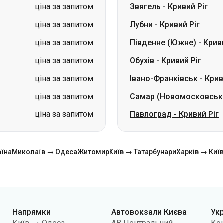
ціна за запитом
Обухів
-
Кривий Ріг
ціна за запитом
Івано-Франківськ
-
Крив
ціна за запитом
Самар (Новомосковськ
ціна за запитом
Павлоград
-
Кривий Ріг
аїна
Миколаїв → Одеса
Житомир
Київ → Татарбунари
Харків → Киї
Напрямки
Автовокзали Києва
Ук
Київ → Одеса
АВ Центральний
Ко
Одеса → Київ
АС Київ (м.Вокзальна)
Про
Львів → Київ
АС Полісся
Пуб
Варшава → Дніпро
АС Південна
По
Дніпро → Одеса
АС Дарниця
кон