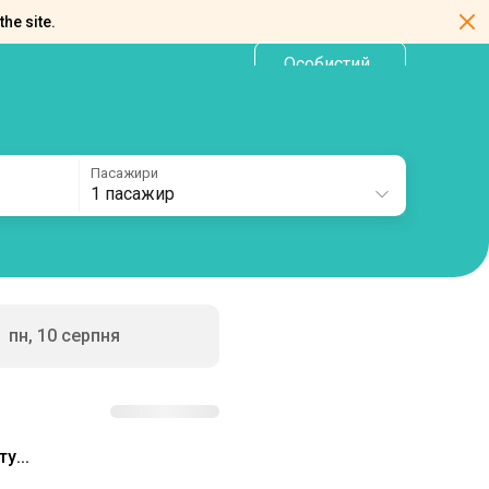
the site.
Особистий
UA
кабінет
Пасажири
1 пасажир
пн, 10 серпня