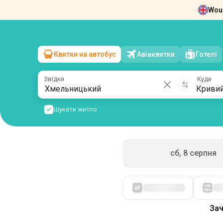
Woul
Новини
Про нас
Повернення квит
Квитки на автобус
Авіаквитки
Готелі
Хмельницький
→
Кривий Ріг
нд, 9 серпня
/
1 пасажир
Звідки
Куди
Шукати житло
сб, 8 серпня
Спочатку дешеві