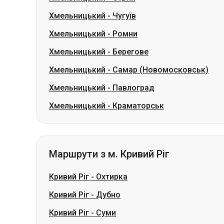
Хмельницький
-
Самар (Новомосковськ)
Хмельницький
-
Павлоград
Хмельницький
-
Краматорськ
Маршрути з м. Кривий Ріг
Кривий Ріг
-
Охтирка
Кривий Ріг
-
Дубно
Кривий Ріг
-
Суми
Кривий Ріг
-
Стрий
Кривий Ріг
-
Трускавець
Кривий Ріг
-
Південне (Южне)