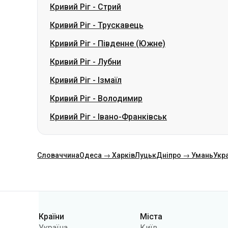
Кривий Ріг
-
Лубни
Кривий Ріг
-
Ізмаїл
Кривий Ріг
-
Володимир
Кривий Ріг
-
Івано-Франківськ
Словаччина
Одеса → Харків
Луцьк
Дніпро → Умань
Укр
Категорії
Країни
Міста
Україна
Київ
Польща
Одеса
Румунія
Варшава
Німеччина
Дніпро
Чехія
Львів