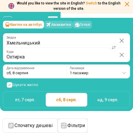
Would you like to view the site in English?
Switch
to the English
version of the site.
Квитки на автобус
Авіаквитки
Готелі
Хмельницький
→
Охтирка
сб, 8 серпня
/
1 пасажир
Звідки
Куди
Дата відправлення
Пасажири
сб, 8 серпня
1 пасажир
Шукати житло
пт, 7 серп.
сб, 8 серп.
нд, 9 серп.
Спочатку дешеві
Фільтри