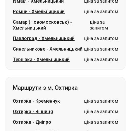
Ізмаїл
-
Хмельницький
ціна за запитом
Ромни
-
Хмельницький
ціна за запитом
Самар (Новомосковськ)
-
ціна за
Хмельницький
запитом
Павлоград
-
Хмельницький
ціна за запитом
Синельникове
-
Хмельницький
ціна за запитом
Тернівка
-
Хмельницький
ціна за запитом
Маршрути з м. Охтирка
Охтирка
-
Кременчук
ціна за запитом
Охтирка
-
Вінниця
ціна за запитом
Охтирка
-
Дніпро
ціна за запитом