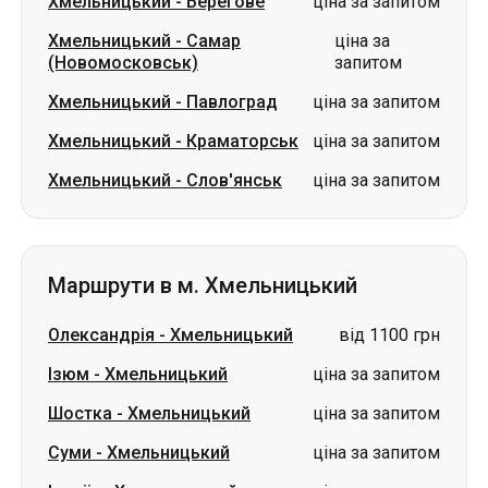
Хмельницький
-
Берегове
ціна за запитом
Хмельницький
-
Самар
ціна за
(Новомосковськ)
запитом
Хмельницький
-
Павлоград
ціна за запитом
Хмельницький
-
Краматорськ
ціна за запитом
Хмельницький
-
Слов'янськ
ціна за запитом
Маршрути в м. Хмельницький
Олександрія
-
Хмельницький
від 1100 грн
Ізюм
-
Хмельницький
ціна за запитом
Шостка
-
Хмельницький
ціна за запитом
Суми
-
Хмельницький
ціна за запитом