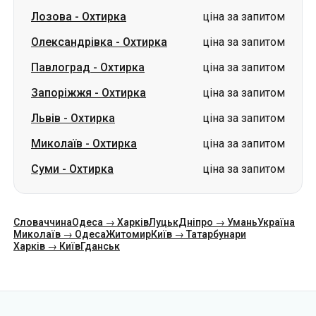
Лозова
-
Охтирка
ціна за запитом
Олександрівка
-
Охтирка
ціна за запитом
Павлоград
-
Охтирка
ціна за запитом
Запоріжжя
-
Охтирка
ціна за запитом
Львів
-
Охтирка
ціна за запитом
Миколаїв
-
Охтирка
ціна за запитом
Суми
-
Охтирка
ціна за запитом
Словаччина
Одеса → Харків
Луцьк
Дніпро → Умань
Україна
Миколаїв → Одеса
Житомир
Київ → Татарбунари
Харків → Київ
Гданськ