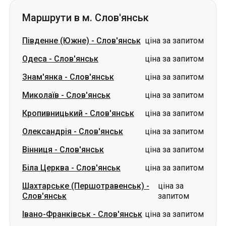
Знам'янка
-
Слов'янськ
ціна за запитом
Миколаїв
-
Слов'янськ
ціна за запитом
Кропивницький
-
Слов'янськ
ціна за запитом
Олександрія
-
Слов'янськ
ціна за запитом
Вінниця
-
Слов'янськ
ціна за запитом
Біла Церква
-
Слов'янськ
ціна за запитом
Шахтарське (Першотравенськ)
-
ціна за
Слов'янськ
запитом
Івано-Франківськ
-
Слов'янськ
ціна за запитом
Словаччина
Одеса → Харків
Луцьк
Дніпро → Умань
Україна
Миколаїв → Одеса
Житомир
Київ → Татарбунари
Харків → Київ
Гданськ