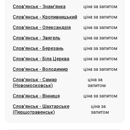
Слов'янськ
-
Звягель
ціна за запитом
Слов'янськ
-
Березань
ціна за запитом
Слов'янськ
-
Біла Церква
ціна за запитом
Слов'янськ
-
Володимир
ціна за запитом
Слов'янськ
-
Самар
ціна за
(Новомосковськ)
запитом
Слов'янськ
-
Вінниця
ціна за запитом
Слов'янськ
-
Шахтарське
ціна за
(Першотравенськ)
запитом
Маршрути в м. Слов'янськ
Південне (Южне)
-
Слов'янськ
ціна за запитом
Одеса
-
Слов'янськ
ціна за запитом