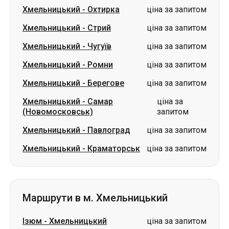
Хмельницький
-
Ромни
ціна за запитом
Хмельницький
-
Берегове
ціна за запитом
Хмельницький
-
Самар
ціна за
(Новомосковськ)
запитом
Хмельницький
-
Павлоград
ціна за запитом
Хмельницький
-
Краматорськ
ціна за запитом
Маршрути в м. Хмельницький
Ізюм
-
Хмельницький
ціна за запитом
Охтирка
-
Хмельницький
ціна за запитом
Шостка
-
Хмельницький
ціна за запитом
Олександрія
-
Хмельницький
ціна за запитом