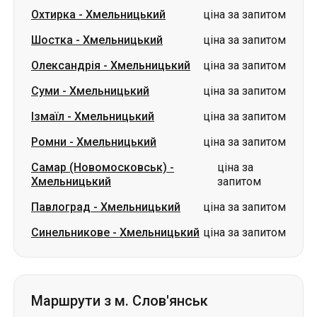
Суми
-
Хмельницький
ціна за запитом
Ізмаїл
-
Хмельницький
ціна за запитом
Ромни
-
Хмельницький
ціна за запитом
Самар (Новомосковськ)
-
ціна за
Хмельницький
запитом
Павлоград
-
Хмельницький
ціна за запитом
Синельникове
-
Хмельницький
ціна за запитом
Маршрути з м. Слов'янськ
Слов'янськ
-
Знам'янка
ціна за запитом
Слов'янськ
-
Кропивницький
ціна за запитом
Слов'янськ
-
Олександрія
ціна за запитом