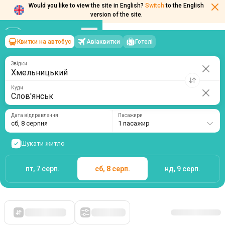
Would you like to view the site in English?
Switch
to the English
version of the site.
Квитки на автобус
Авіаквитки
Готелі
Хмельницький
→
Слов'янськ
сб, 8 серпня
/
1 пасажир
Звідки
Куди
Дата відправлення
Пасажири
сб, 8 серпня
1 пасажир
Шукати житло
пт, 7 серп.
сб, 8 серп.
нд, 9 серп.
Спочатку дешеві
Фільтри