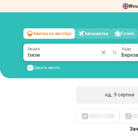
Woul
Новини
Про нас
Повернення квит
Квитки на автобус
Авіаквитки
Готелі
Ізюм
→
Березань
пн, 10 серпня
/
1 пасажир
Звідки
Куди
Шукати житло
нд, 9 серпня
Спочатку дешеві