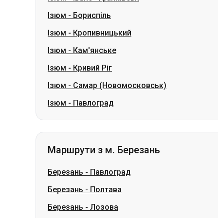
Ізюм
-
Кривий Ріг
Ізюм
-
Самар (Новомосковськ)
Ізюм
-
Павлоград
Маршрути з м. Березань
Березань
-
Павлоград
Березань
-
Полтава
Березань
-
Лозова
Березань
-
Олександрівка
Березань
-
Вінниця
Березань
-
Дніпро