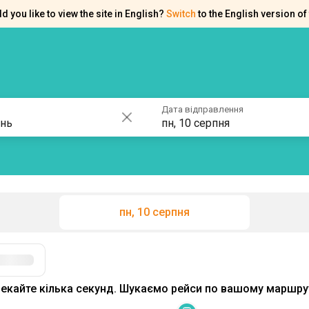
d you like to view the site in English?
Switch
to the English version of 
ків
Контакти
Допомога
Дата відправлення
пн, 10 серпня
пн, 10 серпня
Фільтри