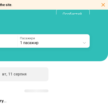
the site.
Особистий
UA
кабінет
Пасажири
1 пасажир
вт, 11 серпня