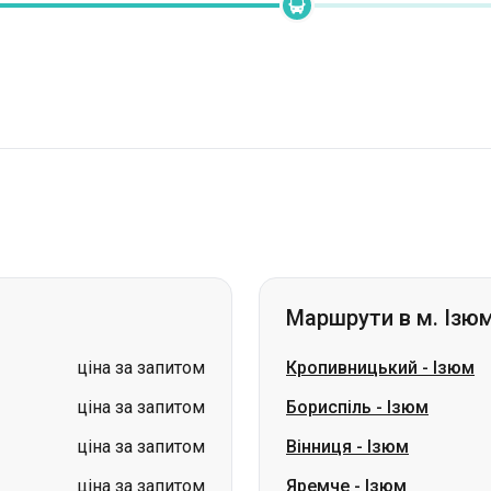
Маршрути в м. Ізю
ціна за запитом
Кропивницький
-
Ізюм
ціна за запитом
Бориспіль
-
Ізюм
ціна за запитом
Вінниця
-
Ізюм
ціна за запитом
Яремче
-
Ізюм
ціна за запитом
Кам'янське
-
Ізюм
ціна за запитом
Кривий Ріг
-
Ізюм
ціна за запитом
Самар (Новомосковськ