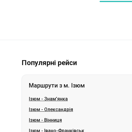
Популярні рейси
Маршрути з м. Ізюм
Ізюм
-
Знам'янка
Ізюм
-
Олександрія
Ізюм
-
Вінниця
Ізюм
-
Івано-Франківськ
Ізюм
-
Бориспіль
Ізюм
-
Кропивницький
Ізюм
-
Кам'янське