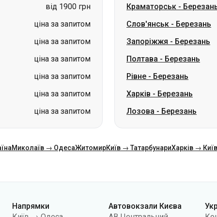
ціна за запитом
Полтава
-
Березань
ціна за запитом
Рівне
-
Березань
ціна за запитом
Харків
-
Березань
ціна за запитом
Лозова
-
Березань
аїна
Миколаїв → Одеса
Житомир
Київ → Татарбунари
Харків → Киї
Напрямки
Автовокзали Києва
Ук
Київ → Одеса
АВ Центральний
Ко
Одеса → Київ
АС Київ (м.Вокзальна)
Про
Львів → Київ
АС Полісся
Пуб
Варшава → Дніпро
АС Південна
По
Дніпро → Одеса
АС Дарниця
кон