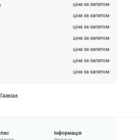
ціна за запитом
ціна за запитом
ціна за запитом
ціна за запитом
в
Гданськ
рпас
Інформація
нтакти
Новини
 нас
Перевізникам
лічна оферта
Питання та відповіді
літики
Повернення квитків
фіденційності
Карта сайту