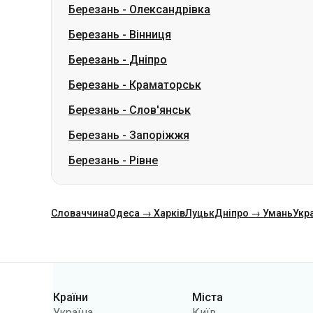
Березань
-
Краматорськ
Березань
-
Слов'янськ
Березань
-
Запоріжжя
Березань
-
Рівне
Словаччина
Одеса → Харків
Луцьк
Дніпро → Умань
Укр
Категорії
Країни
Міста
Україна
Київ
Польща
Одеса
Румунія
Варшава
Німеччина
Дніпро
Чехія
Львів