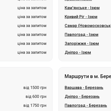
ціна за запитом
Павлоград
-
Ізюм
ціна за запитом
Запоріжжя
-
Ізюм
ціна за запитом
Дніпро
-
Ізюм
Маршрути в м. Бер
від 1500 грн
Варшава
-
Березань
від 600 грн
Дніпро
-
Березань
від 1750 грн
Павлоград
-
Березань
від 1900 грн
Краматорськ
-
Березан
ціна за запитом
Слов'янськ
-
Березань
ціна за запитом
Запоріжжя
-
Березань