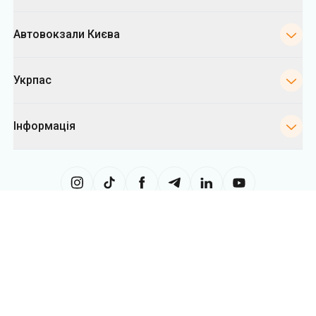
Автовокзали Києва
Укрпас
Інформація
Сайт використовує інформацію з файлів «cookies», зокрема, з метою
збору статистики, аналізу даних про поведінку користувачів, а також у
рекламних цілях. Ми можемо використовувати інформацію, щоб
показувати вам релевантний контент на сайті. Ви можете змінити