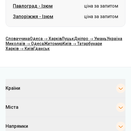
Павлоград
-
Ізюм
ціна за запитом
Запоріжжя
-
Ізюм
ціна за запитом
Словаччина
Одеса → Харків
Луцьк
Дніпро → Умань
Україна
Миколаїв → Одеса
Житомир
Київ → Татарбунари
Харків → Київ
Гданськ
Категорії
Країни
Міста
Напрямки