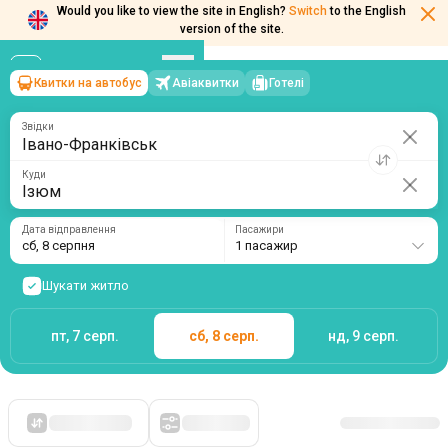
Would you like to view the site in English?
Switch
to the English
version of the site.
Квитки на автобус
Авіаквитки
Готелі
Івано-Франківськ
→
Ізюм
сб, 8 серпня
/
1 пасажир
Звідки
Куди
Дата відправлення
Пасажири
сб, 8 серпня
1 пасажир
Шукати житло
пт, 7 серп.
сб, 8 серп.
нд, 9 серп.