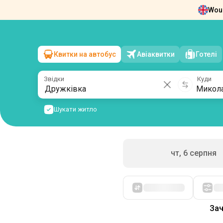
Woul
Новини
Про нас
Повернення квит
Квитки на автобус
Авіаквитки
Готелі
Дружківка
→
Миколаїв
пт, 7 серпня
/
1 пасажир
Звідки
Куди
Шукати житло
чт, 6 серпня
Зач