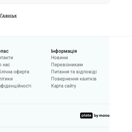
в
Гданськ
рпас
Інформація
нтакти
Новини
 нас
Перевізникам
лічна оферта
Питання та відповіді
літики
Повернення квитків
фіденційності
Карта сайту