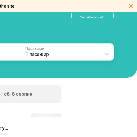
the site.
Особистий
UA
кабінет
Пасажири
1 пасажир
сб, 8 серпня
у...