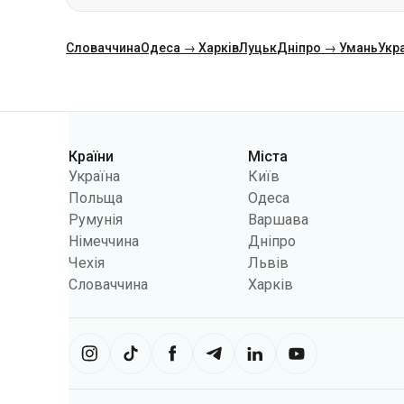
Словаччина
Одеса → Харків
Луцьк
Дніпро → Умань
Укр
Категорії
Країни
Міста
Україна
Київ
Польща
Одеса
Румунія
Варшава
Німеччина
Дніпро
Чехія
Львів
Словаччина
Харків