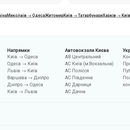
аїна
Миколаїв → Одеса
Житомир
Київ → Татарбунари
Харків → Киї
Напрямки
Автовокзали Києва
Ук
Київ → Одеса
АВ Центральний
Ко
Одеса → Київ
АС Київ (м.Вокзальна)
Про
Львів → Київ
АС Полісся
Пуб
Варшава → Дніпро
АС Південна
По
Дніпро → Одеса
АС Дарниця
кон
Київ → Львів
АС Дачна