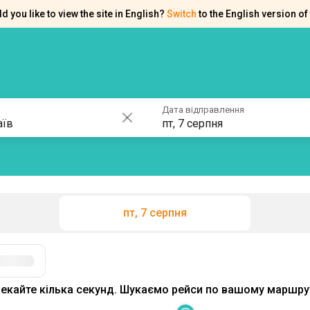
d you like to view the site in English?
Switch
to the English version of 
ків
Контакти
Допомога
Дата відправлення
пт, 7 серпня
пт, 7 серпня
екайте кілька секунд. Шукаємо рейси по вашому маршрут