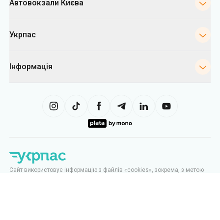
Автовокзали Києва
Укрпас
Інформація
Сайт використовує інформацію з файлів «cookies», зокрема, з метою
збору статистики, аналізу даних про поведінку користувачів, а також у
рекламних цілях. Ми можемо використовувати інформацію, щоб
показувати вам релевантний контент на сайті. Ви можете змінити
налаштування cookies у вашому браузері. Зміна налаштувань може
обмежити функціональність сайту.
Укрпас
2026
,