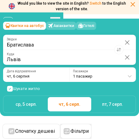
Would you like to view the site in English?
Switch
to the English
version of the site.
Квитки на автобус
Авіаквитки
Готелі
Братислава
→
Львів
чт, 6 серпня
/
1 пасажир
Звідки
Куди
Дата відправлення
Пасажири
чт, 6 серпня
1 пасажир
Шукати житло
ср, 5 серп.
чт, 6 серп.
пт, 7 серп.
Спочатку дешеві
Фільтри