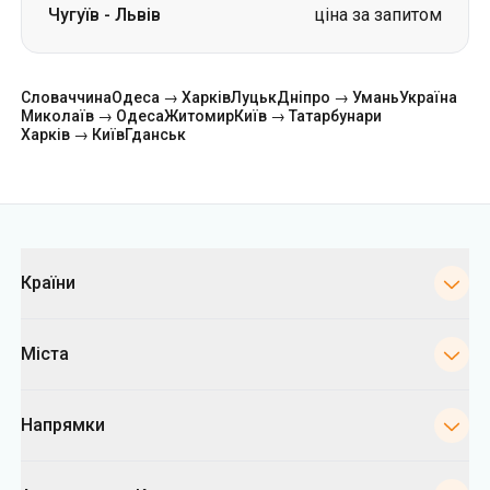
Чугуїв
-
Львів
ціна за запитом
Словаччина
Одеса → Харків
Луцьк
Дніпро → Умань
Україна
Миколаїв → Одеса
Житомир
Київ → Татарбунари
Харків → Київ
Гданськ
Категорії
Країни
Міста
Напрямки