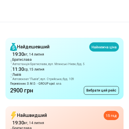
Рекомендації
Найдешевший
Найнижча ціна
19:30
вт, 14 липня
Братислава
Автостанція Братислава, вул. Млинські Ниви, буд. 5
11:30
ср, 15 липня
Львів
Автовокзал "Львів", вул. Стрийська, буд. 109
Перевізник: D.M.D. - GROUP spol. sr.o.
2900 грн
Вибрати цей рейс
Найшвидший
15 год
19:30
вт, 14 липня
Братислава