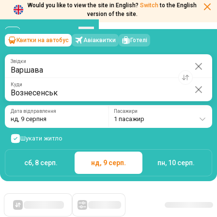
Would you like to view the site in English?
Switch
to the English
Квитки на автобус
Авіаквитки
Готелі
Варшава
→
Вознесенськ
version of the site.
нд, 9 серпня
/
1 пасажир
Звідки
Куди
Дата відправлення
Пасажири
нд, 9 серпня
1 пасажир
Шукати житло
сб, 8 серп.
нд, 9 серп.
пн, 10 серп.