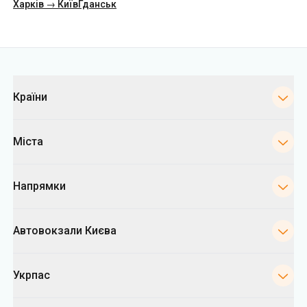
Харків → Київ
Гданськ
Категорії
Країни
Міста
Напрямки
Автовокзали Києва
Укрпас