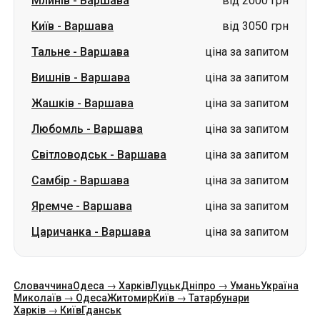
Жашків
-
Варшава
ціна за запитом
Любомль
-
Варшава
ціна за запитом
Світловодськ
-
Варшава
ціна за запитом
Самбір
-
Варшава
ціна за запитом
Яремче
-
Варшава
ціна за запитом
Царичанка
-
Варшава
ціна за запитом
Словаччина
Одеса → Харків
Луцьк
Дніпро → Умань
Україна
Миколаїв → Одеса
Житомир
Київ → Татарбунари
Харків → Київ
Гданськ
Категорії
Країни