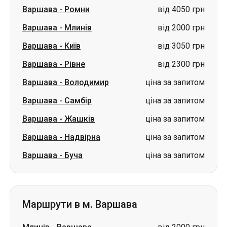
Варшава
-
Рівне
від 2300 грн
Варшава
-
Володимир
ціна за запитом
Варшава
-
Самбір
ціна за запитом
Варшава
-
Жашків
ціна за запитом
Варшава
-
Надвірна
ціна за запитом
Варшава
-
Буча
ціна за запитом
Маршрути в м. Варшава
Млинів
-
Варшава
від 2000 грн
Київ
-
Варшава
від 3050 грн
Тальне
-
Варшава
ціна за запитом
Вишнів
-
Варшава
ціна за запитом