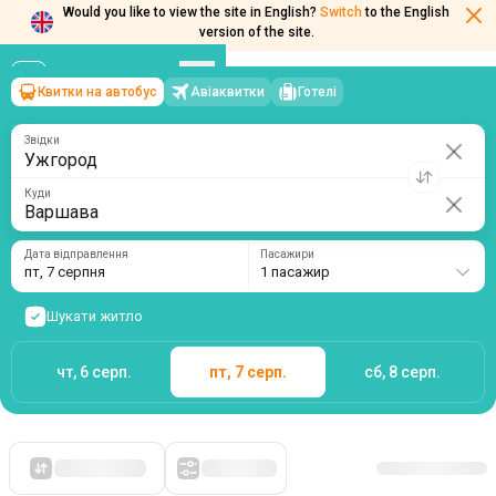
Would you like to view the site in English?
Switch
to the English
version of the site.
Квитки на автобус
Авіаквитки
Готелі
Ужгород
→
Варшава
пт, 7 серпня
/
1 пасажир
Звідки
Куди
Дата відправлення
Пасажири
пт, 7 серпня
1 пасажир
Шукати житло
чт, 6 серп.
пт, 7 серп.
сб, 8 серп.
Спочатку дешеві
Фільтри