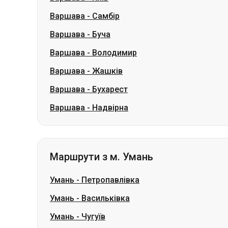
Варшава
-
Самбір
Варшава
-
Буча
Варшава
-
Володимир
Варшава
-
Жашків
Варшава
-
Бухарест
Варшава
-
Надвірна
Маршрути з м. Умань
Умань
-
Петропавлівка
Умань
-
Васильківка
Умань
-
Чугуїв