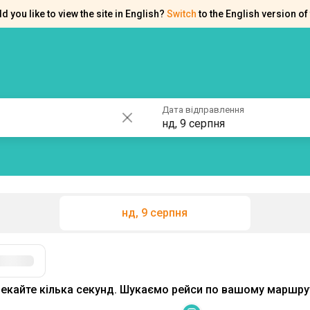
d you like to view the site in English?
Switch
to the English version of 
ків
Контакти
Допомога
Дата відправлення
нд, 9 серпня
нд, 9 серпня
екайте кілька секунд. Шукаємо рейси по вашому маршрут