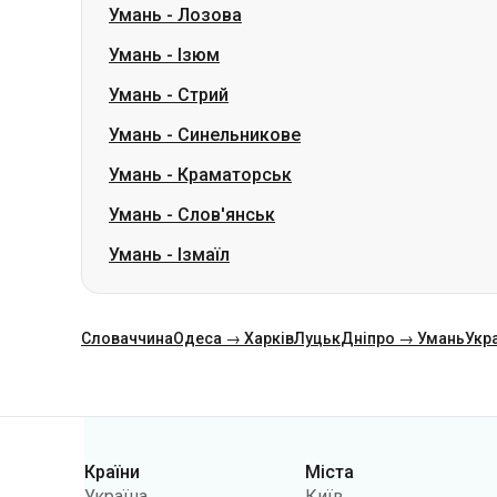
Умань
-
Лозова
Умань
-
Ізюм
Умань
-
Стрий
Умань
-
Синельникове
Умань
-
Краматорськ
Умань
-
Слов'янськ
Умань
-
Ізмаїл
Словаччина
Одеса → Харків
Луцьк
Дніпро → Умань
Укр
Категорії
Країни
Міста
Україна
Київ