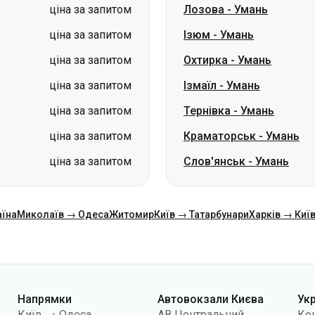
ціна за запитом
Лозова
-
Умань
ціна за запитом
Ізюм
-
Умань
ціна за запитом
Охтирка
-
Умань
ціна за запитом
Ізмаїл
-
Умань
ціна за запитом
Тернівка
-
Умань
ціна за запитом
Краматорськ
-
Умань
ціна за запитом
Слов'янськ
-
Умань
аїна
Миколаїв → Одеса
Житомир
Київ → Татарбунари
Харків → Киї
Напрямки
Автовокзали Києва
Ук
Київ → Одеса
АВ Центральний
Ко