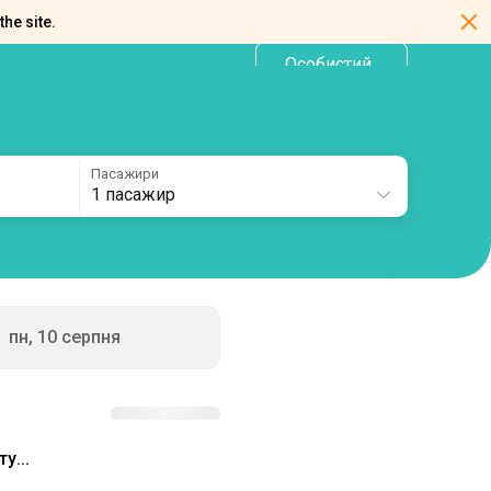
the site.
Особистий
UA
кабінет
Пасажири
1 пасажир
пн, 10 серпня
у...