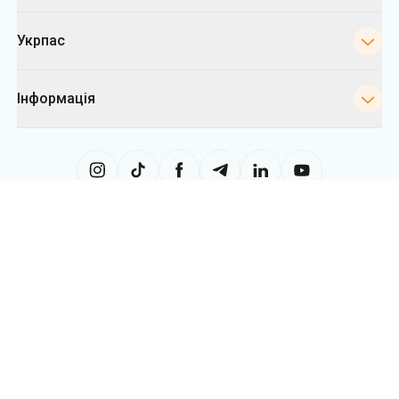
Укрпас
Інформація
Сайт використовує інформацію з файлів «cookies», зокрема, з метою
збору статистики, аналізу даних про поведінку користувачів, а також у
рекламних цілях. Ми можемо використовувати інформацію, щоб
показувати вам релевантний контент на сайті. Ви можете змінити
налаштування cookies у вашому браузері. Зміна налаштувань може
обмежити функціональність сайту.
Укрпас
2026
,