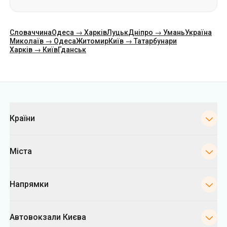
Словаччина
Одеса → Харків
Луцьк
Дніпро → Умань
Україна
Миколаїв → Одеса
Житомир
Київ → Татарбунари
Харків → Київ
Гданськ
Категорії
Країни
Міста
Напрямки
Автовокзали Києва