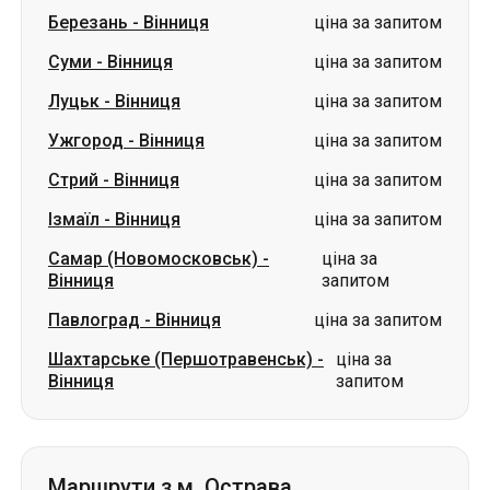
Березань
-
Вінниця
ціна за запитом
Суми
-
Вінниця
ціна за запитом
Луцьк
-
Вінниця
ціна за запитом
Ужгород
-
Вінниця
ціна за запитом
Стрий
-
Вінниця
ціна за запитом
Ізмаїл
-
Вінниця
ціна за запитом
Самар (Новомосковськ)
-
ціна за
Вінниця
запитом
Павлоград
-
Вінниця
ціна за запитом
Шахтарське (Першотравенськ)
-
ціна за
Вінниця
запитом
Маршрути з м. Острава