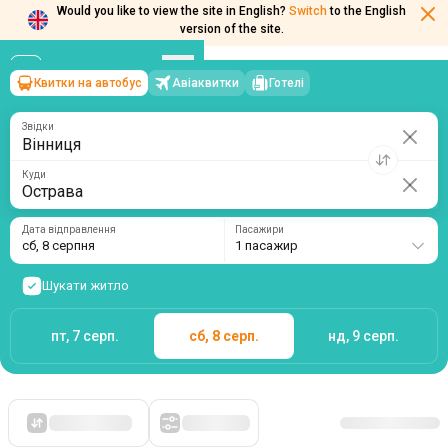
Would you like to view the site in English?
Switch
to the English
Квитки на автобус
Авіаквитки
Готелі
Вінниця
→
Острава
version of the site.
сб, 8 серпня
/
1 пасажир
Звідки
Куди
Дата відправлення
Пасажири
сб, 8 серпня
1 пасажир
Шукати житло
пт, 7 серп.
сб, 8 серп.
нд, 9 серп.