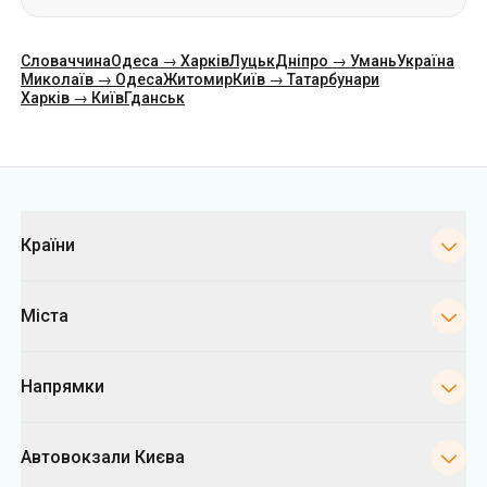
Словаччина
Одеса → Харків
Луцьк
Дніпро → Умань
Україна
Миколаїв → Одеса
Житомир
Київ → Татарбунари
Харків → Київ
Гданськ
Категорії
Країни
Міста
Напрямки
Автовокзали Києва