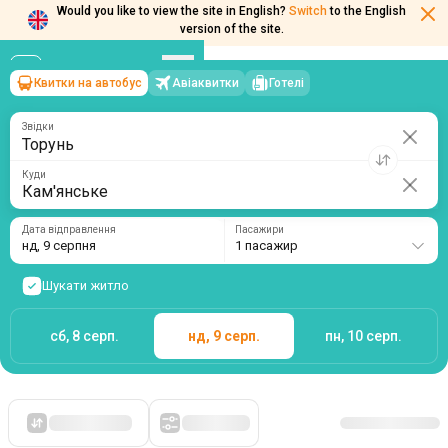
Would you like to view the site in English?
Switch
to the English
Квитки на автобус
Авіаквитки
Готелі
Торунь
→
Кам'янське
version of the site.
нд, 9 серпня
/
1 пасажир
Звідки
Куди
Дата відправлення
Пасажири
нд, 9 серпня
1 пасажир
Шукати житло
сб, 8 серп.
нд, 9 серп.
пн, 10 серп.