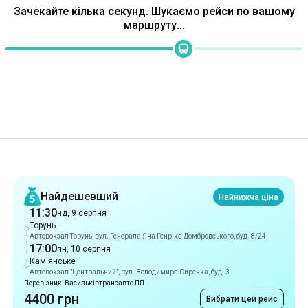
Зачекайте кілька секунд. Шукаємо рейси по вашому
маршруту...
Рекомендації
Найдешевший
Найнижча ціна
11:30
нд, 9 серпня
Торунь
Автовокзал Торунь, вул. Генерала Яна Генріка Домбровського, буд. 8/24
17:00
пн, 10 серпня
Кам'янське
Автовокзал "Центральний", вул. Володимира Сиренка, буд. 3
Перевізник: Васильківтрансавто ПП
4400 грн
Вибрати цей рейс