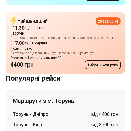
Найшвидший
28 год 30 хв
11:30
нд, 9 серпня
Торунь
Автовокзал Торунь, вул. Генерала Яна Генріка Домбровського, буд. 8/24
17:00
пн, 10 серпня
Кам'янське
Автовокзал "Центральний", вул. Володимира Сиренка, буд. 3
Перевізник: Васильківтрансавто ПП
4400 грн
Вибрати цей рейс
Популярні рейси
Маршрути з м. Торунь
Торунь
-
Дніпро
від 4400 грн
Торунь
-
Київ
від 3700 грн