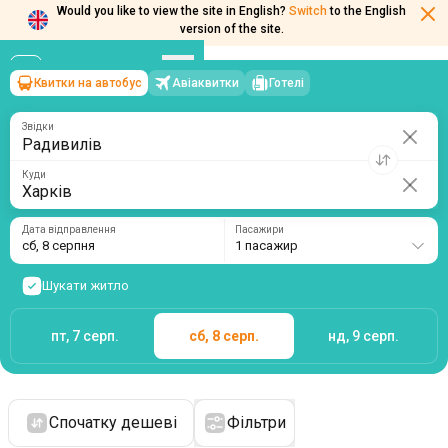
Would you like to view the site in English?
Switch
to the English
version of the site.
Квитки на автобус
Авіаквитки
Готелі
Радивилів
→
Харків
сб, 8 серпня
/
1 пасажир
Звідки
Куди
Дата відправлення
Пасажири
сб, 8 серпня
1 пасажир
Шукати житло
пт, 7 серп.
сб, 8 серп.
нд, 9 серп.
Спочатку дешеві
Фільтри