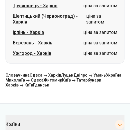
Трускавець
-
Харків
ціна за запитом
Шептицький (Червоноград)
-
ціна за
Харків
запитом
Ірпінь
-
Харків
ціна за запитом
Березань
-
Харків
ціна за запитом
Ужгород
-
Харків
ціна за запитом
Словаччина
Одеса → Харків
Луцьк
Дніпро → Умань
Україна
Миколаїв → Одеса
Житомир
Київ → Татарбунари
Харків → Київ
Гданськ
Категорії
Країни