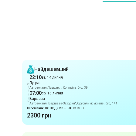
Рекомендації
Найдешевший
22:10
вт, 14 липня
Луцьк
Автовокзал Луцк, вул. Конякіна, буд. 39
07:00
ср, 15 липня
Варшава
Автовокзал "Варшава-Заходня", Єрусалимські алеї, буд. 144
Перевізник: ВОЛОДИМИР-ТРАНС ТзОВ
2300 грн
Раннє прибуття
22:10
вт, 14 липня
Луцьк
Автовокзал Луцк, вул. Конякіна, буд. 39
07:00
ср, 15 липня