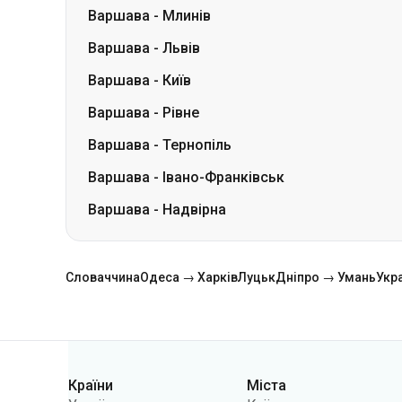
Варшава
-
Рівне
Варшава
-
Тернопіль
Варшава
-
Івано-Франківськ
Варшава
-
Надвірна
Словаччина
Одеса → Харків
Луцьк
Дніпро → Умань
Укр
Країни
Міста
Категорії
Україна
Київ
Польща
Одеса
Румунія
Варшава
Німеччина
Дніпро
Чехія
Львів