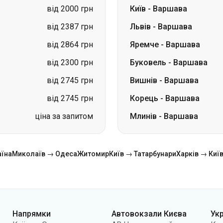
від 2300 грн
Буковель
-
Варшава
від 2745 грн
Вишнів
-
Варшава
від 2745 грн
Корець
-
Варшава
ціна за запитом
Млинів
-
Варшава
аїна
Миколаїв → Одеса
Житомир
Київ → Татарбунари
Харків → Киї
Напрямки
Автовокзали Києва
Ук
Київ → Одеса
АВ Центральний
Ко
Одеса → Київ
АС Київ (м.Вокзальна)
Про
Львів → Київ
АС Полісся
Пуб
Варшава → Дніпро
АС Південна
По
Дніпро → Одеса
АС Дарниця
кон