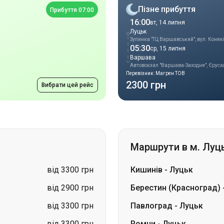
Варшава
Автовокзал "Варшава-Заходня", Єрусал
Перевізник: Магрен ТОВ
2300 грн
Вибрати цей рейс
Маршрути в м. Луц
від 3300 грн
Кишинів
-
Луцьк
від 2900 грн
Берестин (Красноград)
від 3300 грн
Павлоград
-
Луцьк
від 3300 грн
Ромни
-
Луцьк
від 2900 грн
Петропавлівка
-
Луцьк
від 1699 грн
Лозова
-
Луцьк