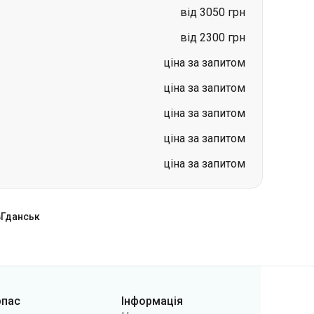
ціна за запитом
ціна за запитом
ціна за запитом
ціна за запитом
в
Гданськ
рпас
Інформація
нтакти
Новини
 нас
Перевізникам
лічна оферта
Питання та відповіді
літики
Повернення квитків
фіденційності
Карта сайту