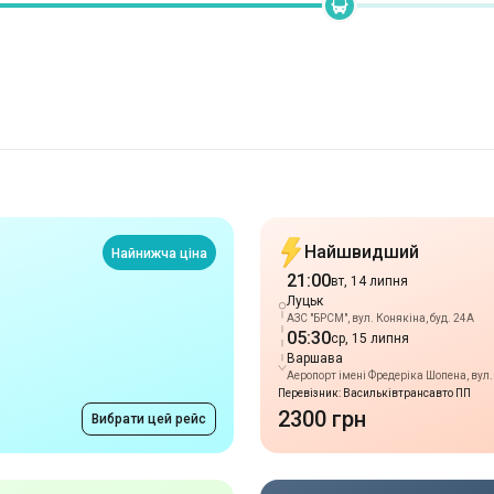
Найшвидший
Найнижча ціна
21:00
вт, 14 липня
Луцьк
АЗС "БРСМ", вул. Конякіна, буд. 24А
05:30
ср, 15 липня
Варшава
Аеропорт імені Фредеріка Шопена, вул. З
Перевізник: Васильківтрансавто ПП
2300 грн
Вибрати цей рейс
Пізне прибуття
Прибуття 07:00
16:00
вт, 14 липня
Луцьк
Зупинка "ТЦ Варшавський", вул. Конякі
05:30
ср, 15 липня