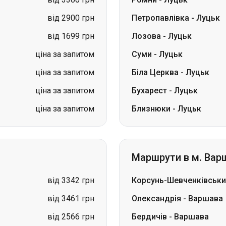
ціна за запитом
Суми
-
Луцьк
ціна за запитом
Біла Церква
-
Луцьк
ціна за запитом
Бухарест
-
Луцьк
ціна за запитом
Близнюки
-
Луцьк
Маршрути в м. Вар
від 3342 грн
Корсунь-Шевченківськ
від 3461 грн
Олександрія
-
Варшава
від 2566 грн
Бердичів
-
Варшава
від 2000 грн
Київ
-
Варшава
від 2387 грн
Львів
-
Варшава
від 2864 грн
Яремче
-
Варшава