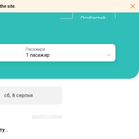
the site.
Особистий
UA
кабінет
Пасажири
1 пасажир
сб, 8 серпня