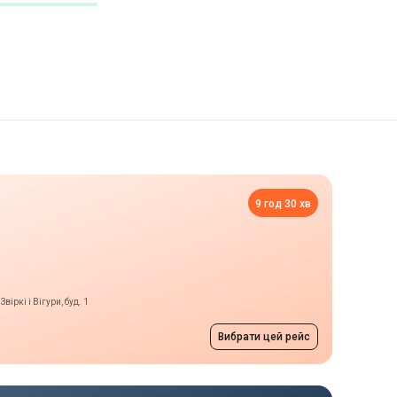
9 год 30 хв
віркі і Вігури, буд. 1
Вибрати цей рейс
Нічний рейс
на, буд. 30