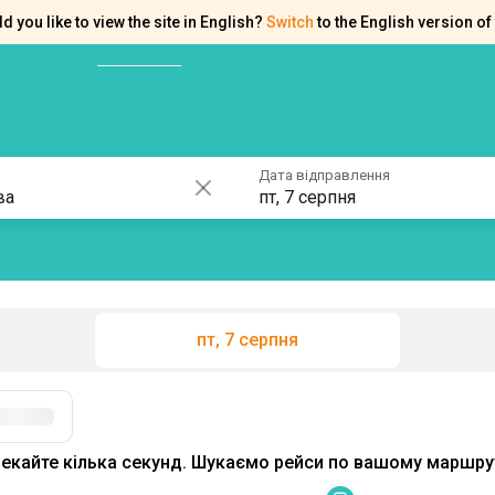
d you like to view the site in English?
Switch
to the English version of 
ків
Контакти
Допомога
Дата відправлення
пт, 7 серпня
пт, 7 серпня
Фільтри