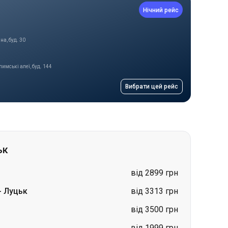
имські алеї, буд. 144
Вибрати цей рейс
ьк
від 2899 грн
-
Луцьк
від 3313 грн
від 3500 грн
від 1999 грн
від 3998 грн
від 3995 грн