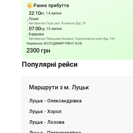
Варшава
Автовокзал "Варшава-Заходня", Єрусалимські алеї, буд. 144
Перевізник: ВОЛОДИМИР-ТРАНС ТзОВ
2300 грн
Популярні рейси
Маршрути з м. Луцьк
Луцьк
-
Олександрівка
Луцьк
-
Хорол
Луцьк
-
Лозова
Луцьк
-
Петропавлівка
Луцьк
-
Павлоград
Луцьк
-
Біла Церква