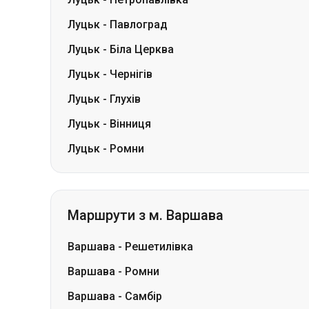
Луцьк
-
Чернігів
Луцьк
-
Глухів
Луцьк
-
Вінниця
Луцьк
-
Ромни
Маршрути з м. Варшава
Варшава
-
Решетилівка
Варшава
-
Ромни
Варшава
-
Самбір
Варшава
-
Млинів
Варшава
-
Львів
Варшава
-
Київ