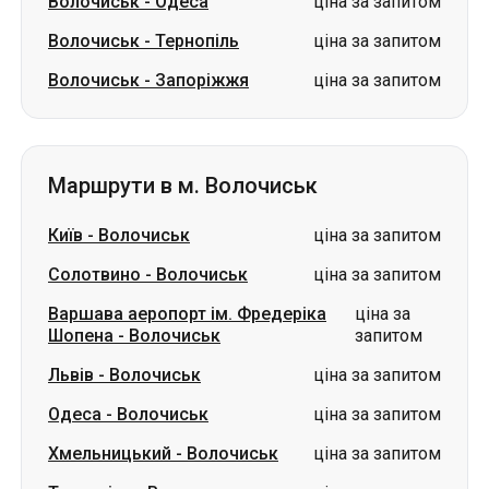
Волочиськ
-
Одеса
ціна за запитом
Волочиськ
-
Тернопіль
ціна за запитом
Волочиськ
-
Запоріжжя
ціна за запитом
Маршрути в м. Волочиськ
Київ
-
Волочиськ
ціна за запитом
Солотвино
-
Волочиськ
ціна за запитом
Варшава аеропорт ім. Фредеріка
ціна за
Шопена
-
Волочиськ
запитом
Львів
-
Волочиськ
ціна за запитом
Одеса
-
Волочиськ
ціна за запитом
Хмельницький
-
Волочиськ
ціна за запитом