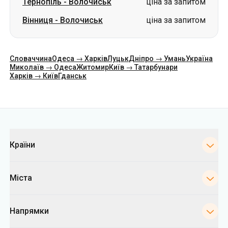
Тернопіль
-
Волочиськ
ціна за запитом
Вінниця
-
Волочиськ
ціна за запитом
Словаччина
Одеса → Харків
Луцьк
Дніпро → Умань
Україна
Миколаїв → Одеса
Житомир
Київ → Татарбунари
Харків → Київ
Гданськ
Категорії
Країни
Міста
Напрямки