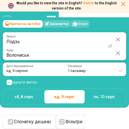
Would you like to view the site in English?
Switch
to the English
version of the site.
Квитки на автобус
Авіаквитки
Готелі
Лодзь
→
Волочиськ
нд, 9 серпня
/
1 пасажир
Звідки
Куди
Дата відправлення
Пасажири
нд, 9 серпня
1 пасажир
Шукати житло
сб, 8 серп.
нд, 9 серп.
пн, 10 серп.
Спочатку дешеві
Фільтри