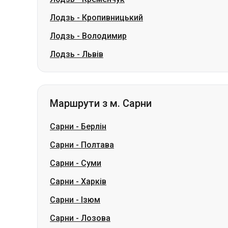
Лодзь
-
Кропивницький
Лодзь
-
Володимир
Лодзь
-
Львів
Маршрути з м. Сарни
Сарни
-
Берлін
Сарни
-
Полтава
Сарни
-
Суми
Сарни
-
Харків
Сарни
-
Ізюм
Сарни
-
Лозова