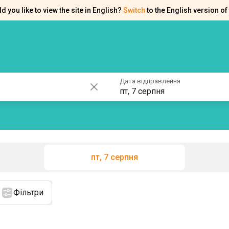
d you like to view the site in English?
Switch
to the English version of 
ків
Контакти
Допомога
Дата відправлення
пт, 7 серпня
пт, 7 серпня
Фільтри