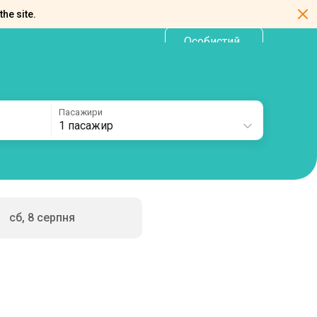
the site.
Особистий
UA
кабінет
Пасажири
1 пасажир
сб, 8 серпня