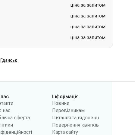
ціна за запитом
ціна за запитом
ціна за запитом
ціна за запитом
в
Гданськ
рпас
Інформація
нтакти
Новини
 нас
Перевізникам
лічна оферта
Питання та відповіді
літики
Повернення квитків
фіденційності
Карта сайту