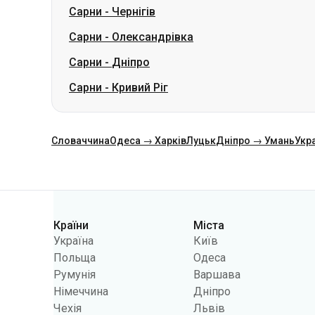
Сарни
-
Чернігів
Сарни
-
Олександрівка
Сарни
-
Дніпро
Сарни
-
Кривий Ріг
Словаччина
Одеса → Харків
Луцьк
Дніпро → Умань
Укр
Категорії
Країни
Міста
Україна
Київ
Польща
Одеса
Румунія
Варшава
Німеччина
Дніпро
Чехія
Львів