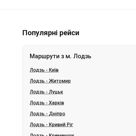
Популярні рейси
Маршрути з м. Лодзь
Лодзь
-
Київ
Лодзь
-
Житомир
Лодзь
-
Луцьк
Лодзь
-
Харків
Лодзь
-
Дніпро
Лодзь
-
Кривий Ріг
Лодзь
-
Кременчук