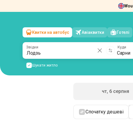
Woul
Новини
Про нас
Повернення квит
Квитки на автобус
Авіаквитки
Готелі
Лодзь
→
Сарни
пт, 7 серпня
/
1 пасажир
Звідки
Куди
Шукати житло
чт, 6 серпня
Спочатку дешеві