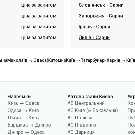
ціна за запитом
Слов'янськ
-
Сарни
ціна за запитом
Запоріжжя
-
Сарни
ціна за запитом
Ірпінь
-
Сарни
ціна за запитом
Львів
-
Сарни
аїна
Миколаїв → Одеса
Житомир
Київ → Татарбунари
Харків → Киї
Напрямки
Автовокзали Києва
Ук
Київ → Одеса
АВ Центральний
Ко
Одеса → Київ
АС Київ (м.Вокзальна)
Про
Львів → Київ
АС Полісся
Пуб
Варшава → Дніпро
АС Південна
По
Дніпро → Одеса
АС Дарниця
кон