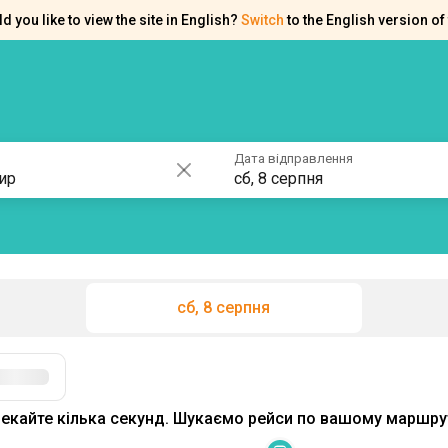
d you like to view the site in English?
Switch
to the English version of 
ків
Контакти
Допомога
Дата відправлення
сб, 8 серпня
сб, 8 серпня
екайте кілька секунд. Шукаємо рейси по вашому маршрут