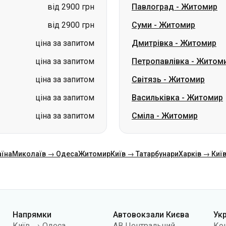
від 2900 грн
Павлоград
-
Житомир
від 2900 грн
Суми
-
Житомир
ціна за запитом
Дмитрівка
-
Житомир
ціна за запитом
Петропавлівка
-
Житом
ціна за запитом
Світязь
-
Житомир
ціна за запитом
Васильківка
-
Житомир
ціна за запитом
Сміла
-
Житомир
аїна
Миколаїв → Одеса
Житомир
Київ → Татарбунари
Харків → Киї
Напрямки
Автовокзали Києва
Ук
Київ → Одеса
АВ Центральний
Ко