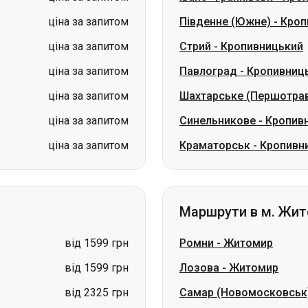
ціна за запитом
Південне (Южне)
-
Кроп
ціна за запитом
Стрий
-
Кропивницький
ціна за запитом
Павлоград
-
Кропивниц
ціна за запитом
Шахтарське (Першотра
ціна за запитом
Синельникове
-
Кропив
ціна за запитом
Краматорськ
-
Кропивн
Маршрути в м. Жи
від 1599 грн
Ромни
-
Житомир
від 1599 грн
Лозова
-
Житомир
від 2325 грн
Самар (Новомосковськ