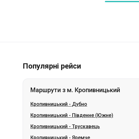
Популярні рейси
Маршрути з м. Кропивницький
Кропивницький
-
Дубно
Кропивницький
-
Південне (Южне)
Кропивницький
-
Трускавець
Кропивницький
-
Яремче