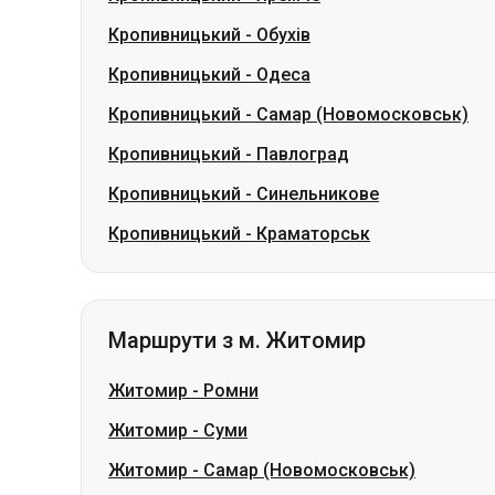
Кропивницький
-
Обухів
Кропивницький
-
Одеса
Кропивницький
-
Самар (Новомосковськ)
Кропивницький
-
Павлоград
Кропивницький
-
Синельникове
Кропивницький
-
Краматорськ
Маршрути з м. Житомир
Житомир
-
Ромни
Житомир
-
Суми
Житомир
-
Самар (Новомосковськ)