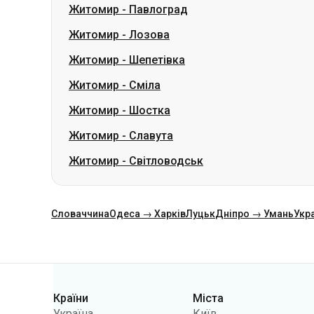
Житомир
-
Павлоград
Житомир
-
Лозова
Житомир
-
Шепетівка
Житомир
-
Сміла
Житомир
-
Шостка
Житомир
-
Славута
Житомир
-
Світловодськ
Словаччина
Одеса → Харків
Луцьк
Дніпро → Умань
Укр
Категорії
Країни
Міста
Україна
Київ