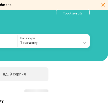
the site.
Особистий
UA
кабінет
Пасажири
1 пасажир
нд, 9 серпня
у...