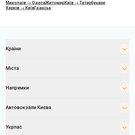
Миколаїв → Одеса
Житомир
Київ → Татарбунари
Харків → Київ
Гданськ
Категорії
Країни
Міста
Напрямки
Автовокзали Києва
Укрпас