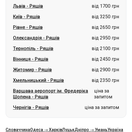
Львів
-
Ряшів
від 1700 грн
Київ
-
Ряшів
від 3250 грн
Рівне
-
Ряшів
від 2650 грн
Олександрія
-
Ряшів
від 2950 грн
Тернопіль
-
Ряшів
від 2100 грн
Вінниця
-
Ряшів
від 2450 грн
Житомир
-
Ряшів
від 2900 грн
Хмельницький
-
Ряшів
від 2350 грн
Варшава аеропорт ім. Фредеріка
ціна за
Шопена
-
Ряшів
запитом
Чернігів
-
Ряшів
ціна за запитом
Словаччина
Одеса → Харків
Луцьк
Дніпро → Умань
Україна