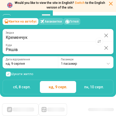
Would you like to view the site in English?
Switch
to the English
version of the site.
Квитки на автобус
Авіаквитки
Готелі
Кременчук
→
Ряшів
нд, 9 серпня
/
1 пасажир
Звідки
Куди
Дата відправлення
Пасажири
нд, 9 серпня
1 пасажир
Шукати житло
сб, 8 серп.
нд, 9 серп.
пн, 10 серп.