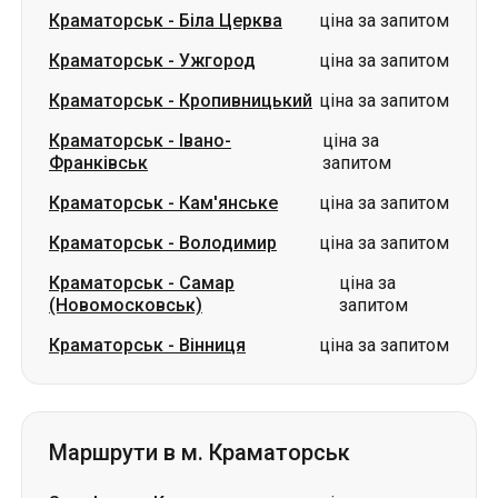
Краматорськ
-
Біла Церква
ціна за запитом
Краматорськ
-
Ужгород
ціна за запитом
Краматорськ
-
Кропивницький
ціна за запитом
Краматорськ
-
Івано-
ціна за
Франківськ
запитом
Краматорськ
-
Кам'янське
ціна за запитом
Краматорськ
-
Володимир
ціна за запитом
Краматорськ
-
Самар
ціна за
(Новомосковськ)
запитом
Краматорськ
-
Вінниця
ціна за запитом
Маршрути в м. Краматорськ