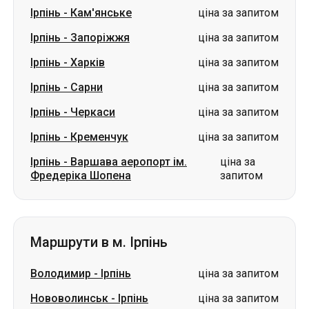
Ірпінь
-
Кам'янське
ціна за запитом
Ірпінь
-
Запоріжжя
ціна за запитом
Ірпінь
-
Харків
ціна за запитом
Ірпінь
-
Сарни
ціна за запитом
Ірпінь
-
Черкаси
ціна за запитом
Ірпінь
-
Кременчук
ціна за запитом
Ірпінь
-
Варшава аеропорт ім.
ціна за
Фредеріка Шопена
запитом
Маршрути в м. Ірпінь
Володимир
-
Ірпінь
ціна за запитом
Нововолинськ
-
Ірпінь
ціна за запитом