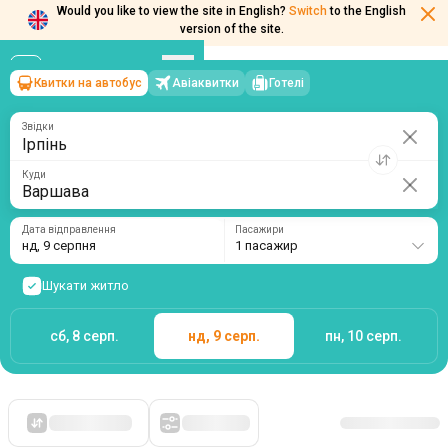
Would you like to view the site in English?
Switch
to the English
Квитки на автобус
Авіаквитки
Готелі
Ірпінь
→
Варшава
version of the site.
нд, 9 серпня
/
1 пасажир
Звідки
Куди
Дата відправлення
Пасажири
нд, 9 серпня
1 пасажир
Шукати житло
сб, 8 серп.
нд, 9 серп.
пн, 10 серп.