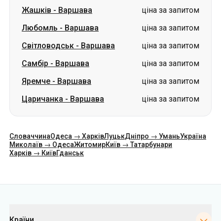
Жашків
-
Варшава
ціна за запитом
Любомль
-
Варшава
ціна за запитом
Світловодськ
-
Варшава
ціна за запитом
Самбір
-
Варшава
ціна за запитом
Яремче
-
Варшава
ціна за запитом
Царичанка
-
Варшава
ціна за запитом
Словаччина
Одеса → Харків
Луцьк
Дніпро → Умань
Україна
Миколаїв → Одеса
Житомир
Київ → Татарбунари
Харків → Київ
Гданськ
Категорії
Країни