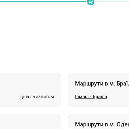
Маршрути в м. Браї
ціна за запитом
Ізмаїл
-
Браїла
Маршрути в м. Оде
ціна за запитом
Бровари
-
Одеса
ціна за запитом
Трускавець
-
Одеса
ціна за запитом
Стрий
-
Одеса