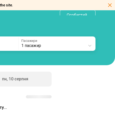
the site.
Особистий
UA
кабінет
Пасажири
1 пасажир
пн, 10 серпня