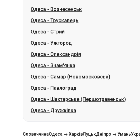
Одеса
-
Ужгород
Одеса
-
Олександрія
Одеса
-
Знам'янка
Одеса
-
Самар (Новомосковськ)
Одеса
-
Павлоград
Одеса
-
Шахтарське (Першотравенськ)
Одеса
-
Дружківка
Словаччина
Одеса → Харків
Луцьк
Дніпро → Умань
Укр
Категорії
Країни
Міста