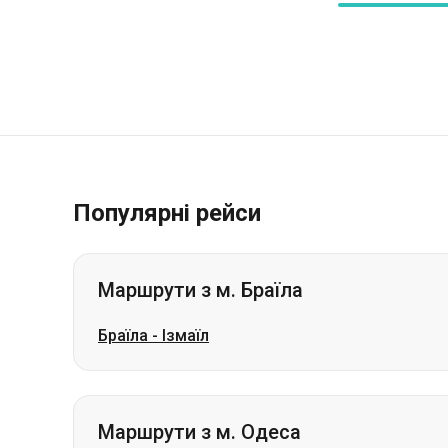
Популярні рейси
Маршрути з м. Браїла
Браїла
-
Ізмаїл
Маршрути з м. Одеса
Одеса
-
Вознесенськ
Одеса
-
Трускавець
Одеса
-
Стрий