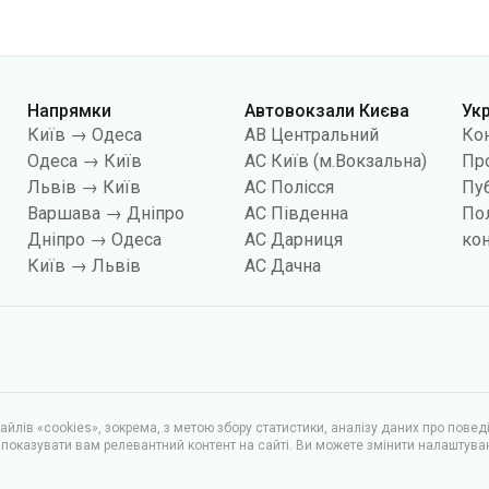
Київ → Одеса
АВ Центральний
Ко
Одеса → Київ
АС Київ (м.Вокзальна)
Про
Львів → Київ
АС Полісся
Пуб
Варшава → Дніпро
АС Південна
По
Дніпро → Одеса
АС Дарниця
кон
Київ → Львів
АС Дачна
йлів «cookies», зокрема, з метою збору статистики, аналізу даних про повед
показувати вам релевантний контент на сайті. Ви можете змінити налаштува