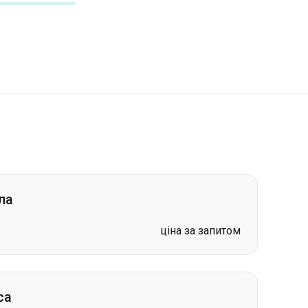
ла
ціна за запитом
са
від 1799 грн
ціна за запитом
ціна за запитом