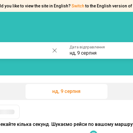
d you like to view the site in English?
Switch
to the English version of 
ків
Контакти
Допомога
Дата відправлення
нд, 9 серпня
нд, 9 серпня
Фільтри