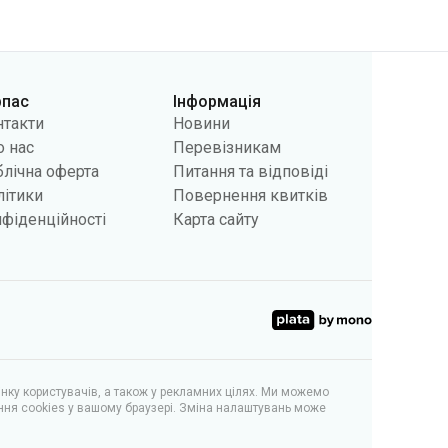
нтакти
Новини
 нас
Перевізникам
лічна оферта
Питання та відповіді
літики
Повернення квитків
фіденційності
Карта сайту
інку користувачів, а також у рекламних цілях. Ми можемо
ння cookies у вашому браузері. Зміна налаштувань може