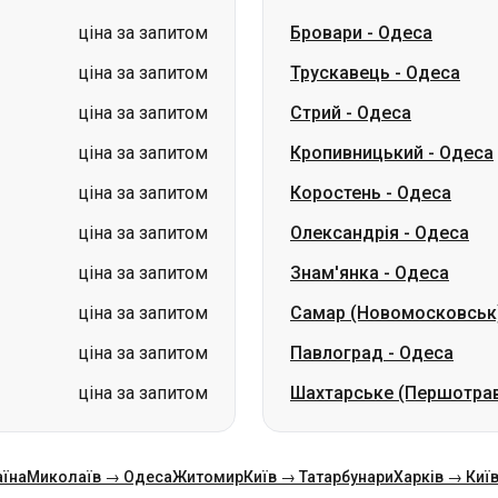
ціна за запитом
Кропивницький
-
Одеса
ціна за запитом
Коростень
-
Одеса
ціна за запитом
Олександрія
-
Одеса
ціна за запитом
Знам'янка
-
Одеса
ціна за запитом
Самар (Новомосковськ
ціна за запитом
Павлоград
-
Одеса
ціна за запитом
Шахтарське (Першотра
аїна
Миколаїв → Одеса
Житомир
Київ → Татарбунари
Харків → Киї
Напрямки
Автовокзали Києва
Ук