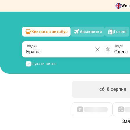
Woul
Новини
Про нас
Повернення квит
Квитки на автобус
Авіаквитки
Готелі
Браїла
→
Одеса
нд, 9 серпня
/
1 пасажир
Звідки
Куди
Шукати житло
сб, 8 серпня
Спочатку дешеві