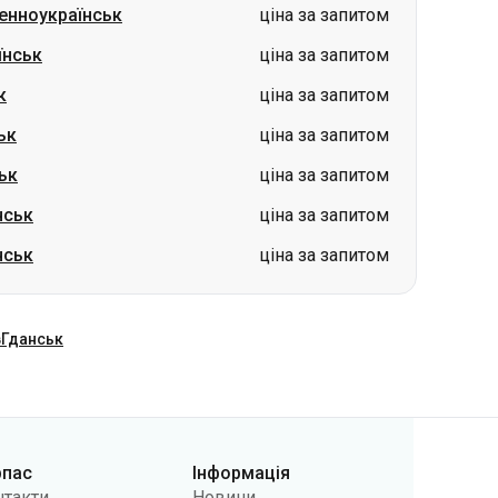
ьк
ціна за запитом
ьк
ціна за запитом
нськ
ціна за запитом
нськ
ціна за запитом
в
Гданськ
рпас
Інформація
нтакти
Новини
 нас
Перевізникам
лічна оферта
Питання та відповіді
літики
Повернення квитків
фіденційності
Карта сайту