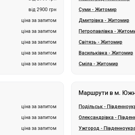
ціна за запитом
Світязь
-
Житомир
ціна за запитом
Васильківка
-
Житомир
ціна за запитом
Сміла
-
Житомир
Маршрути в м. Южн
ціна за запитом
Подільськ
-
Південноук
ціна за запитом
Олександрівка
-
Півден
ціна за запитом
Ужгород
-
Південноукра
ціна за запитом
Івано-Франківськ
-
Півд
ціна за запитом
Кишинів
-
Південноукра
ціна за запитом
Київ
-
Південноукраїнсь