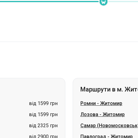
Маршрути в м. Жи
від 1599 грн
Ромни
-
Житомир
від 1599 грн
Лозова
-
Житомир
від 2325 грн
Самар (Новомосковськ
від 2900 грн
Павлоград
-
Житомир
від 2900 грн
Суми
-
Житомир
ціна за запитом
Дмитрівка
-
Житомир
ціна за запитом
Петропавлівка
-
Житом