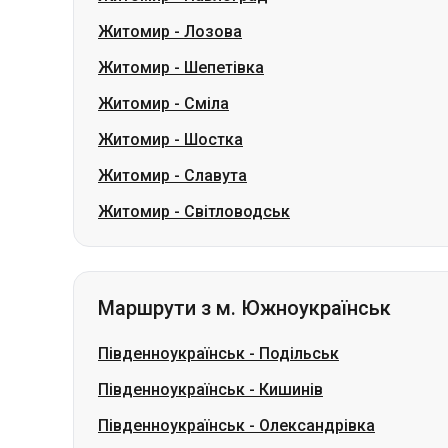
Житомир
-
Шостка
Житомир
-
Славута
Житомир
-
Світловодськ
Маршрути з м. Южноукраїнськ
Південноукраїнськ
-
Подільськ
Південноукраїнськ
-
Кишинів
Південноукраїнськ
-
Олександрівка
Південноукраїнськ
-
Бердичів
Південноукраїнськ
-
Запоріжжя
Південноукраїнськ
-
Харків