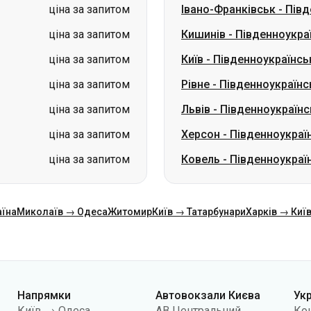
ціна за запитом
Рівне
-
Південноукраїнс
ціна за запитом
Львів
-
Південноукраїнс
ціна за запитом
Херсон
-
Південноукраї
ціна за запитом
Ковель
-
Південноукраї
аїна
Миколаїв → Одеса
Житомир
Київ → Татарбунари
Харків → Киї
Напрямки
Автовокзали Києва
Ук
Київ → Одеса
АВ Центральний
Ко
Одеса → Київ
АС Київ (м.Вокзальна)
Про
Львів → Київ
АС Полісся
Пуб
Варшава → Дніпро
АС Південна
По
Дніпро → Одеса
АС Дарниця
кон