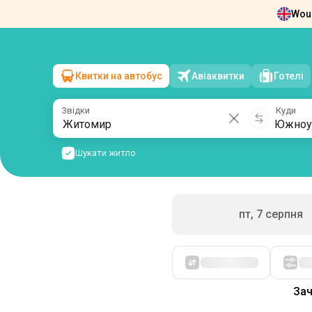
Woul
Новини
Про нас
Повернення квит
Квитки на автобус
Авіаквитки
Готелі
Житомир
→
Южноукраїнськ
сб, 8 серпня
/
1 пасажир
Звідки
Куди
Шукати житло
пт, 7 серпня
Спочатку дешеві