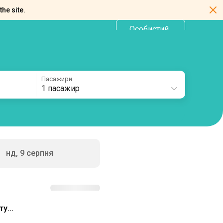
the site.
Особистий
UA
кабінет
Пасажири
1 пасажир
нд, 9 серпня