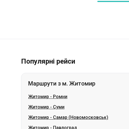
Популярні рейси
Маршрути з м. Житомир
Житомир
-
Ромни
Житомир
-
Суми
Житомир
-
Самар (Новомосковськ)
Житомир
-
Павлоград
Житомир
-
Лозова
Житомир
-
Шепетівка
Житомир
-
Сміла