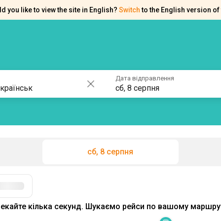
d you like to view the site in English?
Switch
to the English version of 
ків
Контакти
Допомога
Дата відправлення
сб, 8 серпня
сб, 8 серпня
Фільтри