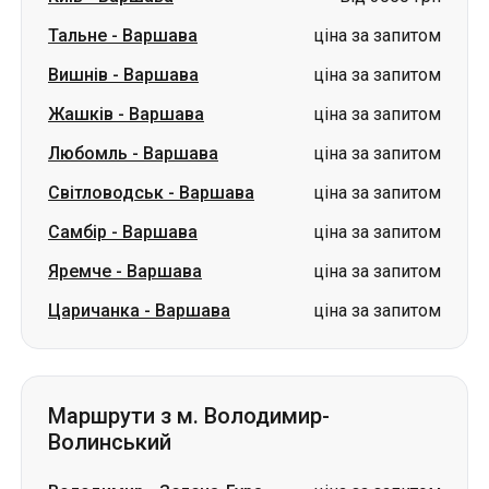
Любомль
-
Варшава
ціна за запитом
Світловодськ
-
Варшава
ціна за запитом
Самбір
-
Варшава
ціна за запитом
Яремче
-
Варшава
ціна за запитом
Царичанка
-
Варшава
ціна за запитом
Маршрути з м. Володимир-
Волинський
Володимир
-
Зелена-Гура
ціна за запитом
Володимир
-
Олевськ
ціна за запитом
Володимир
-
Сарни
ціна за запитом
Володимир
-
Криве Озеро
ціна за запитом