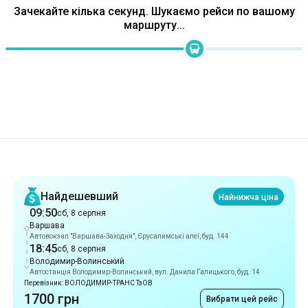
Рекомендації
Найдешевший
Найнижча ціна
09:50
сб, 8 серпня
Варшава
Автовокзал "Варшава-Заходня", Єрусалимські алеї, буд. 144
18:45
сб, 8 серпня
Володимир-Волинський
Автостанція Володимир-Волинський, вул. Данила Галицького, буд. 14
Перевізник: ВОЛОДИМИР-ТРАНС ТзОВ
1700 грн
Вибрати цей рейс
Найшвидший
7 год 20 хв
10:25
сб, 8 серпня
Варшава