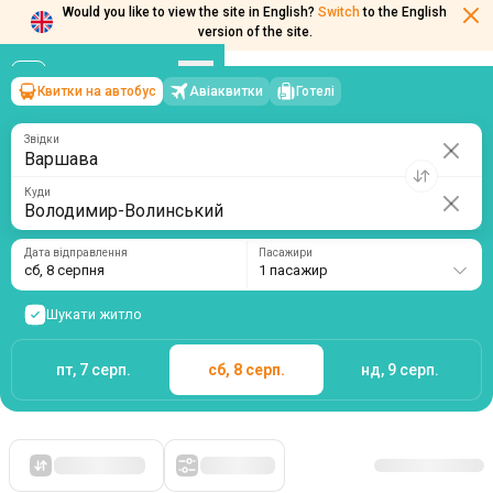
Would you like to view the site in English?
Switch
to the English
version of the site.
Квитки на автобус
Авіаквитки
Готелі
Варшава
→
Володимир-Волинський
сб, 8 серпня
/
1 пасажир
Звідки
Куди
Дата відправлення
Пасажири
сб, 8 серпня
1 пасажир
Шукати житло
пт, 7 серп.
сб, 8 серп.
нд, 9 серп.
Спочатку дешеві
Фільтри