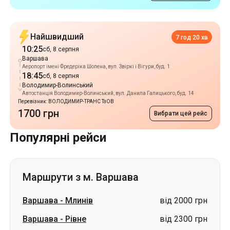
Аеропорт імені Фредеріка Шопена, вул. Звіркі і Вігури, буд. 1
18:45
сб, 8 серпня
Володимир-Волинський
Автостанція Володимир-Волинський, вул. Данила Галицького, буд. 14
Перевізник: ВОЛОДИМИР-ТРАНС ТзОВ
1700 грн
Вибрати цей рейс
Популярні рейси
Маршрути з м. Варшава
Варшава
-
Млинів
від 2000 грн
Варшава
-
Рівне
від 2300 грн
Варшава
-
Ужгород
ціна за запитом
Варшава
-
Володимир
ціна за запитом
Варшава
-
Самбір
ціна за запитом
Варшава
-
Решетилівка
ціна за запитом