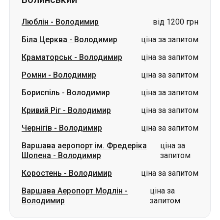
Ромни
-
Володимир
ціна за запитом
Бориспіль
-
Володимир
ціна за запитом
Кривий Ріг
-
Володимир
ціна за запитом
Чернігів
-
Володимир
ціна за запитом
Варшава аеропорт ім. Фредеріка
ціна за
Шопена
-
Володимир
запитом
Коростень
-
Володимир
ціна за запитом
Варшава Аеропорт Модлін
-
ціна за
Володимир
запитом
Словаччина
Одеса → Харків
Луцьк
Дніпро → Умань
Україна
Миколаїв → Одеса
Житомир
Київ → Татарбунари
Харків → Київ
Гданськ