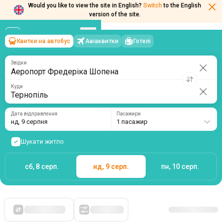
Would you like to view the site in English?
Switch
to the English
version of the site.
Квитки на автобус
Авіаквитки
Готелі
Аеропорт Фредеріка Шопена
→
Тернопіль
нд, 9 серпня
/
1 пасажир
Звідки
Куди
Дата відправлення
Пасажири
нд, 9 серпня
1 пасажир
Шукати житло
сб, 8 серп.
нд, 9 серп.
пн, 10 серп.
Спочатку дешеві
Фільтри