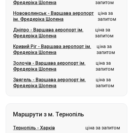
Кривий Ріг
-
Варшава аеропорт ім.
ціна за
Фредеріка Шопена
запитом
Золочів
-
Варшава аеропорт ім.
ціна за
Фредеріка Шопена
запитом
Звягель
-
Варшава аеропорт ім.
ціна за
Фредеріка Шопена
запитом
Маршрути з м. Тернопіль
Тернопіль
-
Харків
ціна за запитом
Тернопіль
-
Ізюм
ціна за запитом
Тернопіль
-
Охтирка
ціна за запитом
Тернопіль
-
Олександрія
ціна за запитом