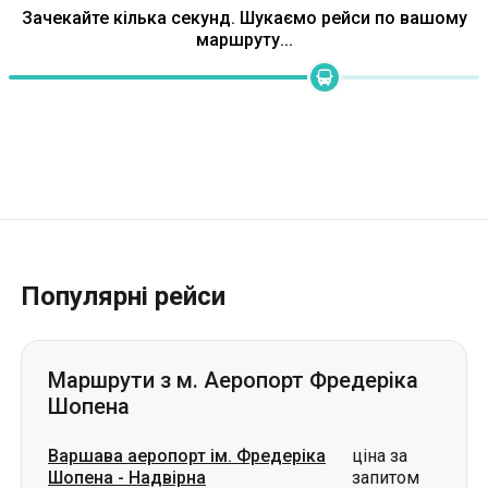
Популярні рейси
Маршрути з м. Аеропорт Фредеріка
Шопена
Варшава аеропорт ім. Фредеріка
ціна за
Шопена
-
Надвірна
запитом
Варшава аеропорт ім. Фредеріка
ціна за
Шопена
-
Сарни
запитом
Варшава аеропорт ім. Фредеріка
ціна за
Шопена
-
Волочиськ
запитом