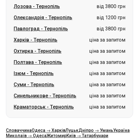
Харків
-
Тернопіль
ціна за запитом
Охтирка
-
Тернопіль
ціна за запитом
Полтава
-
Тернопіль
ціна за запитом
Ізюм
-
Тернопіль
ціна за запитом
Суми
-
Тернопіль
ціна за запитом
Синельникове
-
Тернопіль
ціна за запитом
Краматорськ
-
Тернопіль
ціна за запитом
Словаччина
Одеса → Харків
Луцьк
Дніпро → Умань
Україна
Миколаїв → Одеса
Житомир
Київ → Татарбунари
Харків → Київ
Гданськ
Категорії