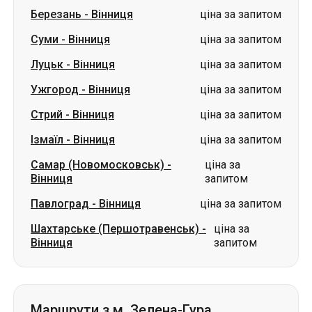
Березань
-
Вінниця
ціна за запитом
Суми
-
Вінниця
ціна за запитом
Луцьк
-
Вінниця
ціна за запитом
Ужгород
-
Вінниця
ціна за запитом
Стрий
-
Вінниця
ціна за запитом
Ізмаїл
-
Вінниця
ціна за запитом
Самар (Новомосковськ)
-
ціна за
Вінниця
запитом
Павлоград
-
Вінниця
ціна за запитом
Шахтарське (Першотравенськ)
-
ціна за
Вінниця
запитом
Маршрути з м. Зелена-Гура