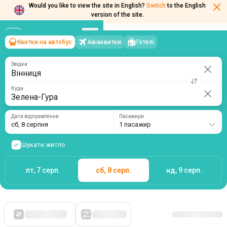
Would you like to view the site in English?
Switch
to the English
Квитки на автобус
Авіаквитки
Готелі
Вінниця
→
Зелена-Гура
version of the site.
сб, 8 серпня
/
1 пасажир
Звідки
Куди
Дата відправлення
Пасажири
сб, 8 серпня
1 пасажир
Шукати житло
пт, 7 серп.
сб, 8 серп.
нд, 9 серп.