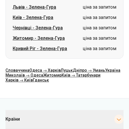
Львів
-
Зелена-Гура
ціна за запитом
Київ
-
Зелена-Гура
ціна за запитом
Чернівці
-
Зелена-Гура
ціна за запитом
Житомир
-
Зелена-Гура
ціна за запитом
Кривий Ріг
-
Зелена-Гура
ціна за запитом
Словаччина
Одеса → Харків
Луцьк
Дніпро → Умань
Україна
Миколаїв → Одеса
Житомир
Київ → Татарбунари
Харків → Київ
Гданськ
Категорії
Країни