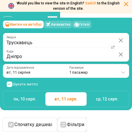
Would you like to view the site in English?
Switch
to the English
version of the site.
Квитки на автобус
Авіаквитки
Готелі
Трускавець
→
Дніпро
вт, 11 серпня
/
1 пасажир
Звідки
Куди
Дата відправлення
Пасажири
вт, 11 серпня
1 пасажир
Шукати житло
пн, 10 серп.
вт, 11 серп.
ср, 12 серп.
Спочатку дешеві
Фільтри