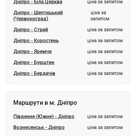
Дніпро
-
Біла Церква
ціна за запитом
Дніпро
-
Шептицький
ціна за
(Червоноград)
запитом
Дніпро
-
Стрий
ціна за запитом
Дніпро
-
Коростень
ціна за запитом
Дніпро
-
Яремче
ціна за запитом
Дніпро
-
Бурштин
ціна за запитом
Дніпро
-
Бердичів
ціна за запитом
Маршрути в м. Дніпро
Південне (Южне)
-
Дніпро
ціна за запитом
Вознесенськ
-
Дніпро
ціна за запитом