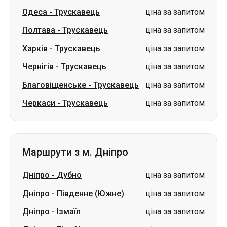
Одеса
-
Трускавець
ціна за запитом
Полтава
-
Трускавець
ціна за запитом
Харків
-
Трускавець
ціна за запитом
Чернігів
-
Трускавець
ціна за запитом
Благовіщенське
-
Трускавець
ціна за запитом
Черкаси
-
Трускавець
ціна за запитом
Маршрути з м. Дніпро
Дніпро
-
Дубно
ціна за запитом
Дніпро
-
Південне (Южне)
ціна за запитом
Дніпро
-
Ізмаїл
ціна за запитом