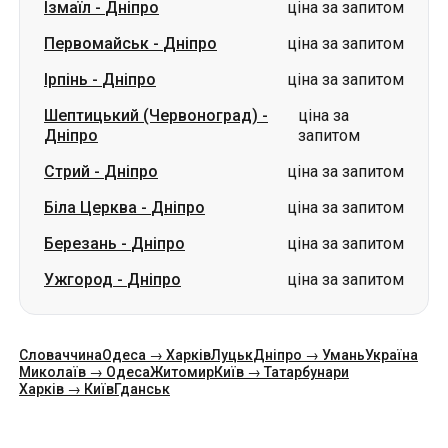
Ізмаїл
-
Дніпро
ціна за запитом
Первомайськ
-
Дніпро
ціна за запитом
Ірпінь
-
Дніпро
ціна за запитом
Шептицький (Червоноград)
-
ціна за
Дніпро
запитом
Стрий
-
Дніпро
ціна за запитом
Біла Церква
-
Дніпро
ціна за запитом
Березань
-
Дніпро
ціна за запитом
Ужгород
-
Дніпро
ціна за запитом
Словаччина
Одеса → Харків
Луцьк
Дніпро → Умань
Україна
Миколаїв → Одеса
Житомир
Київ → Татарбунари
Харків → Київ
Гданськ