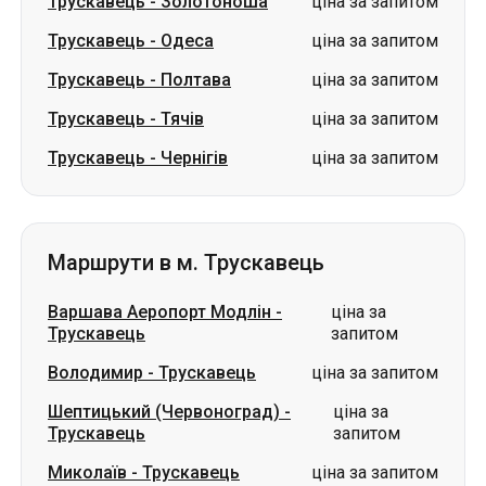
Трускавець
-
Золотоноша
ціна за запитом
Трускавець
-
Одеса
ціна за запитом
Трускавець
-
Полтава
ціна за запитом
Трускавець
-
Тячів
ціна за запитом
Трускавець
-
Чернігів
ціна за запитом
Маршрути в м. Трускавець
Варшава Аеропорт Модлін
-
ціна за
Трускавець
запитом
Володимир
-
Трускавець
ціна за запитом
Шептицький (Червоноград)
-
ціна за
Трускавець
запитом
Миколаїв
-
Трускавець
ціна за запитом