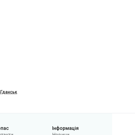
в
Гданськ
рпас
Інформація
нтакти
Новини