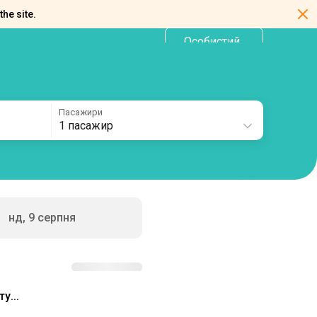
the site.
Особистий
UA
кабінет
Пасажири
1 пасажир
нд, 9 серпня
у...