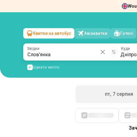
Woul
Новини
Про нас
Повернення квит
Квитки на автобус
Авіаквитки
Готелі
Слов'янка
→
Дніпро
сб, 8 серпня
/
1 пасажир
Звідки
Куди
Шукати житло
пт, 7 серпня
Зач