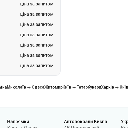
ціна за запитом
ціна за запитом
ціна за запитом
ціна за запитом
ціна за запитом
ціна за запитом
ціна за запитом
аїна
Миколаїв → Одеса
Житомир
Київ → Татарбунари
Харків → Киї
Напрямки
Автовокзали Києва
Ук
Київ → Одеса
АВ Центральний
Ко