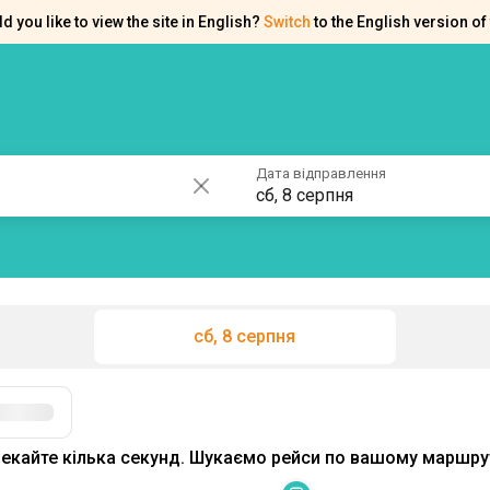
d you like to view the site in English?
Switch
to the English version of 
ків
Контакти
Допомога
Дата відправлення
сб, 8 серпня
сб, 8 серпня
екайте кілька секунд. Шукаємо рейси по вашому маршрут