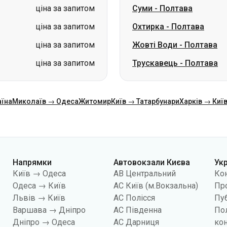
ціна за запитом
Суми
-
Полтава
ціна за запитом
Охтирка
-
Полтава
ціна за запитом
Жовті Води
-
Полтава
ціна за запитом
Трускавець
-
Полтава
аїна
Миколаїв → Одеса
Житомир
Київ → Татарбунари
Харків → Киї
Напрямки
Автовокзали Києва
Ук
Київ → Одеса
АВ Центральний
Ко
Одеса → Київ
АС Київ (м.Вокзальна)
Про
Львів → Київ
АС Полісся
Пуб
Варшава → Дніпро
АС Південна
По
Дніпро → Одеса
АС Дарниця
кон