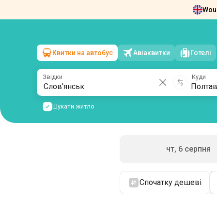
Woul
Новини
Про нас
Повернення квит
Квитки на автобус
Авіаквитки
Готелі
Слов'янськ
→
Полтава
пт, 7 серпня
/
1 пасажир
Звідки
Куди
Шукати житло
чт, 6 серпня
Спочатку дешеві