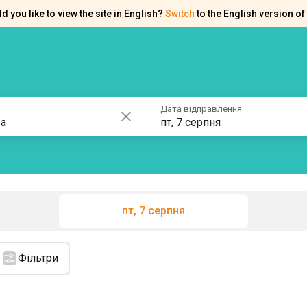
d you like to view the site in English?
Switch
to the English version of 
ків
Контакти
Допомога
Дата відправлення
пт, 7 серпня
пт, 7 серпня
Фільтри