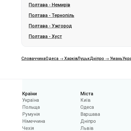
Полтава
-
Немирів
Полтава
-
Тернопіль
Полтава
-
Ужгород
Полтава
-
Хуст
Словаччина
Одеса → Харків
Луцьк
Дніпро → Умань
Укр
Категорії
Країни
Міста
Україна
Київ
Польща
Одеса
Румунія
Варшава
Німеччина
Дніпро
Чехія
Львів