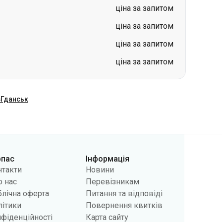
ціна за запитом
ціна за запитом
ціна за запитом
ціна за запитом
в
Гданськ
рпас
Інформація
нтакти
Новини
 нас
Перевізникам
лічна оферта
Питання та відповіді
літики
Повернення квитків
фіденційності
Карта сайту