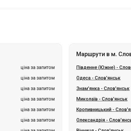
Маршрути в м. Сло
ціна за запитом
Південне (Южне)
-
Слов
ціна за запитом
Одеса
-
Слов'янськ
ціна за запитом
Знам'янка
-
Слов'янськ
ціна за запитом
Миколаїв
-
Слов'янськ
ціна за запитом
Кропивницький
-
Слов'я
ціна за запитом
Олександрія
-
Слов'янс
ціна за запитом
Вінниця
-
Слов'янськ