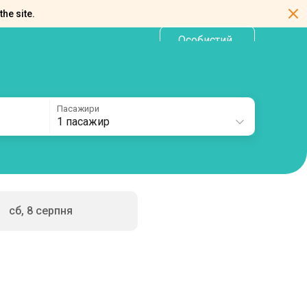
the site.
Особистий
UA
кабінет
Пасажири
1 пасажир
сб, 8 серпня