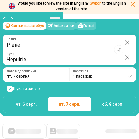
Would you like to view the site in English?
Switch
to the English
Квитки на автобус
Авіаквитки
Готелі
Рівне
→
Чернігів
version of the site.
пт, 7 серпня
/
1 пасажир
Звідки
Куди
Дата відправлення
Пасажири
пт, 7 серпня
1 пасажир
Шукати житло
чт, 6 серп.
пт, 7 серп.
сб, 8 серп.