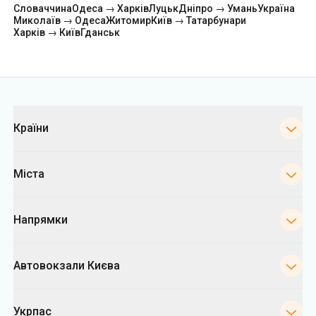
Словаччина
Одеса → Харків
Луцьк
Дніпро → Умань
Україна
Миколаїв → Одеса
Житомир
Київ → Татарбунари
Харків → Київ
Гданськ
Категорії
Країни
Міста
Напрямки
Автовокзали Києва
Укрпас