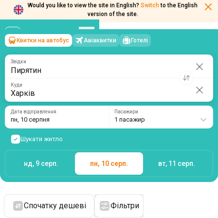
Would you like to view the site in English?
Switch
to the English
version of the site.
Квитки на автобус
Авіаквитки
Готелі
Пирятин
→
Харків
пн, 10 серпня
/
1 пасажир
Звідки
Куди
Дата відправлення
Пасажири
пн, 10 серпня
1 пасажир
Шукати житло
нд, 9 серп.
пн, 10 серп.
вт, 11 серп.
Спочатку дешеві
Фільтри