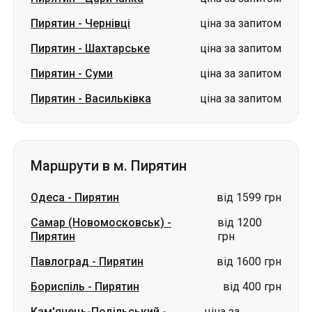
Пирятин
-
Чернівці
ціна за запитом
Пирятин
-
Шахтарське
ціна за запитом
Пирятин
-
Суми
ціна за запитом
Пирятин
-
Васильківка
ціна за запитом
Маршрути в м. Пирятин
Одеса
-
Пирятин
від 1599 грн
Самар (Новомосковськ)
-
від 1200
Пирятин
грн
Павлоград
-
Пирятин
від 1600 грн
Бориспіль
-
Пирятин
від 400 грн
Кам'янець-Подільський
-
ціна за