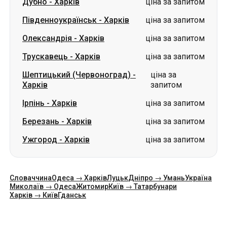
Дубно
-
Харків
ціна за запитом
Південноукраїнськ
-
Харків
ціна за запитом
Олександрія
-
Харків
ціна за запитом
Трускавець
-
Харків
ціна за запитом
Шептицький (Червоноград)
-
ціна за
Харків
запитом
Ірпінь
-
Харків
ціна за запитом
Березань
-
Харків
ціна за запитом
Ужгород
-
Харків
ціна за запитом
Словаччина
Одеса → Харків
Луцьк
Дніпро → Умань
Україна
Миколаїв → Одеса
Житомир
Київ → Татарбунари
Харків → Київ
Гданськ