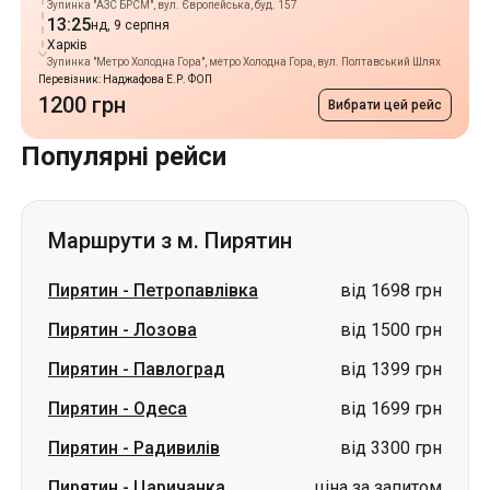
Зупинка "АЗС БРСМ", вул. Європейська, буд. 157
13:25
нд, 9 серпня
Харків
Зупинка "Mетро Холодна Гора", метро Холодна Гора, вул. Полтавський Шлях
Перевізник: Наджафова Е.Р. ФОП
1200 грн
Вибрати цей рейс
Популярні рейси
Маршрути з м. Пирятин
Пирятин
-
Петропавлівка
від 1698 грн
Пирятин
-
Лозова
від 1500 грн
Пирятин
-
Павлоград
від 1399 грн
Пирятин
-
Одеса
від 1699 грн
Пирятин
-
Радивилів
від 3300 грн
Пирятин
-
Царичанка
ціна за запитом