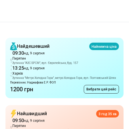
Рекомендації
Найдешевший
Найнижча ціна
09:30
нд, 9 серпня
Пирятин
Зупинка "АЗС БРСМ", вул. Європейська, буд. 157
13:25
нд, 9 серпня
Харків
Зупинка "Mетро Холодна Гора", метро Холодна Гора, вул. Полтавський Шлях
Перевізник: Наджафова Е.Р. ФОП
1200 грн
Вибрати цей рейс
Найшвидший
3 год 35 хв
09:50
нд, 9 серпня
Пирятин