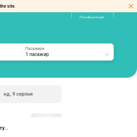
the site.
Особистий
UA
кабінет
Пасажири
1 пасажир
нд, 9 серпня