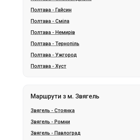
Полтава
-
Тернопіль
Полтава
-
Ужгород
Полтава
-
Хуст
Маршрути з м. Звягель
Звягель
-
Стоянка
Звягель
-
Ромни
Звягель
-
Павлоград
Звягель
-
Суми
Звягель
-
Богородчани
Звягель
-
Микуличин