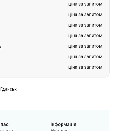
ціна за запитом
ь
ціна за запитом
ціна за запитом
ціна за запитом
в
Гданськ
рпас
Інформація
нтакти
Новини
 нас
Перевізникам
лічна оферта
Питання та відповіді
літики
Повернення квитків
фіденційності
Карта сайту