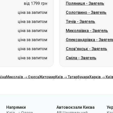
ціна за запитом
Миколаївка
-
Звягель
ціна за запитом
Олександрівка
-
Звягел
ціна за запитом
Слов'янськ
-
Звягель
ціна за запитом
Сміла
-
Звягель
аїна
Миколаїв → Одеса
Житомир
Київ → Татарбунари
Харків → Киї
Напрямки
Автовокзали Києва
Ук
Київ → Одеса
АВ Центральний
Ко
Одеса → Київ
АС Київ (м.Вокзальна)
Про
Львів → Київ
АС Полісся
Пуб
Варшава → Дніпро
АС Південна
По
Дніпро → Одеса
АС Дарниця
кон