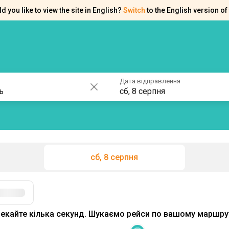
d you like to view the site in English?
Switch
to the English version of 
ків
Контакти
Допомога
Дата відправлення
сб, 8 серпня
сб, 8 серпня
Фільтри