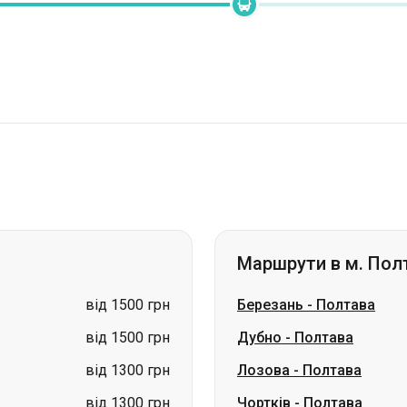
Маршрути в м. Пол
від 1500 грн
Березань
-
Полтава
від 1500 грн
Дубно
-
Полтава
від 1300 грн
Лозова
-
Полтава
від 1300 грн
Чортків
-
Полтава
ціна за запитом
Тернопіль
-
Полтава
ціна за запитом
Ромни
-
Полтава
ціна за запитом
Суми
-
Полтава