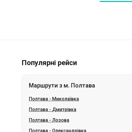
Популярні рейси
Маршрути з м. Полтава
Полтава
-
Миколаївка
Полтава
-
Дмитрівка
Полтава
-
Лозова
Полтава
-
Олександрівка
Полтава
-
Гайсин
Полтава
-
Сміла
Полтава
-
Немирів