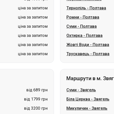
ціна за запитом
Охтирка
-
Полтава
ціна за запитом
Жовті Води
-
Полтава
ціна за запитом
Трускавець
-
Полтава
Маршрути в м. Звя
від 689 грн
Суми
-
Звягель
від 1799 грн
Біла Церква
-
Звягель
від 3200 грн
Микуличин
-
Звягель
від 1799 грн
Поляниця
-
Звягель
ціна за запитом
Солотвино
-
Звягель
ціна за запитом
Тячів
-
Звягель