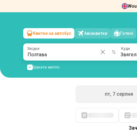
Woul
Новини
Про нас
Повернення квит
Квитки на автобус
Авіаквитки
Готелі
Полтава
→
Звягель
сб, 8 серпня
/
1 пасажир
Звідки
Куди
Шукати житло
пт, 7 серпня
Спочатку дешеві