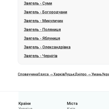
Звягель
-
Поляниця
Звягель
-
Яблуниця
Звягель
-
Олександрівка
Звягель
-
Чернігів
Словаччина
Одеса → Харків
Луцьк
Дніпро → Умань
Укр
Категорії
Країни
Міста
Україна
Київ
Польща
Одеса
Румунія
Варшава
Німеччина
Дніпро
Чехія
Львів