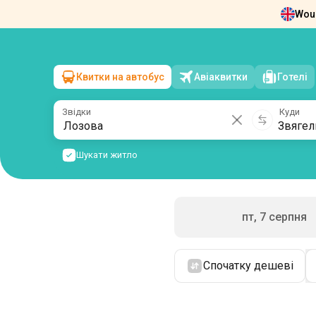
Woul
Новини
Про нас
Повернення квит
Квитки на автобус
Авіаквитки
Готелі
Лозова
→
Звягель
сб, 8 серпня
/
1 пасажир
Звідки
Куди
Шукати житло
пт, 7 серпня
Спочатку дешеві