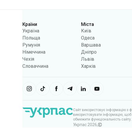
Категорії
Країни
Міста
Україна
Київ
Польща
Одеса
Румунія
Варшава
Німеччина
Дніпро
Чехія
Львів
Словаччина
Харків
Сайт використовує інформацію з фа
використовувати інформацію, щоб 
обмежити функціональність сайту.
Укрпас
2026
,