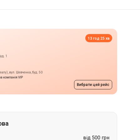
13 год 25 хв
уд. 1
алу), вул. Шевченка, буд. 50
а компанія VIP
Вибрати цей рейс
ова
від 500 грн