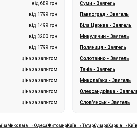
від 689 грн
Суми
-
Звягель
від 1799 грн
Павлоград
-
Звягель
від 1499 грн
Біла Церква
-
Звягель
від 3200 грн
Микуличин
-
Звягель
від 1799 грн
Поляниця
-
Звягель
ціна за запитом
Солотвино
-
Звягель
ціна за запитом
Тячів
-
Звягель
ціна за запитом
Миколаївка
-
Звягель
ціна за запитом
Олександрівка
-
Звягел
ціна за запитом
Слов'янськ
-
Звягель
аїна
Миколаїв → Одеса
Житомир
Київ → Татарбунари
Харків → Киї