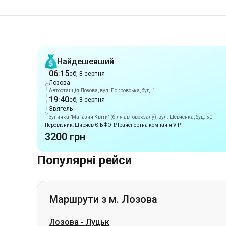
Рекомендації
Найдешевший
06:15
сб, 8 серпня
Лозова
Автостанція Лозова, вул. Покровська, буд. 1
19:40
сб, 8 серпня
Звягель
Зупинка "Магазин Квіти" (біля автовокзалу), вул. Шевченка, буд. 50
Перевізник: Ширяєв Є.Б ФОП/Транспортна компанія VIP
3200 грн
Популярні рейси
Маршрути з м. Лозова
Лозова
-
Луцьк