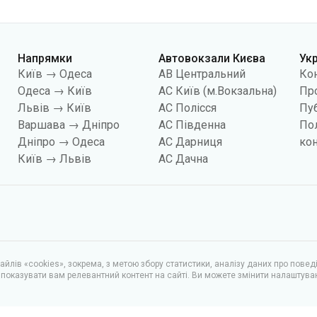
Напрямки
Автовокзали Києва
Ук
Київ → Одеса
АВ Центральний
Ко
Одеса → Київ
АС Київ (м.Вокзальна)
Про
Львів → Київ
АС Полісся
Пуб
Варшава → Дніпро
АС Південна
По
Дніпро → Одеса
АС Дарниця
кон
Київ → Львів
АС Дачна
йлів «cookies», зокрема, з метою збору статистики, аналізу даних про повед
показувати вам релевантний контент на сайті. Ви можете змінити налаштува