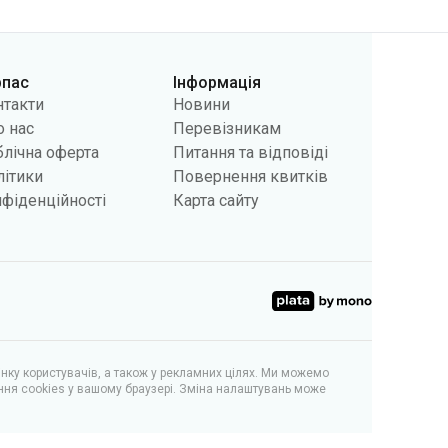
рпас
Інформація
нтакти
Новини
 нас
Перевізникам
лічна оферта
Питання та відповіді
літики
Повернення квитків
фіденційності
Карта сайту
інку користувачів, а також у рекламних цілях. Ми можемо
ння cookies у вашому браузері. Зміна налаштувань може