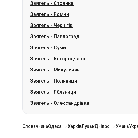
Звягель
-
Стоянка
Звягель
-
Ромни
Звягель
-
Чернігів
Звягель
-
Павлоград
Звягель
-
Суми
Звягель
-
Богородчани
Звягель
-
Микуличин
Звягель
-
Поляниця
Звягель
-
Яблуниця
Звягель
-
Олександрівка
Словаччина
Одеса → Харків
Луцьк
Дніпро → Умань
Укр