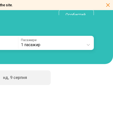
the site.
Особистий
UA
кабінет
Пасажири
1 пасажир
нд, 9 серпня