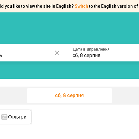
d you like to view the site in English?
Switch
to the English version of 
ків
Контакти
Допомога
Дата відправлення
сб, 8 серпня
сб, 8 серпня
Фільтри