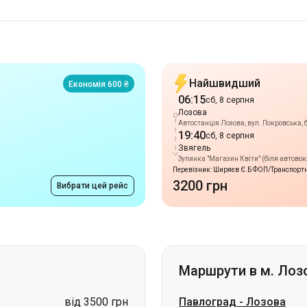
Найшвидший
Економія 600 ₴
06:15
сб, 8 серпня
Лозова
Автостанція Лозова, вул. Покровська, б
19:40
сб, 8 серпня
Звягель
Зупинка "Магазин Квіти" (біля автовокз
Перевізник: Ширяєв Є.Б ФОП/Транспортн
3200 грн
Вибрати цей рейс
Маршрути в м. Лоз
від 3500 грн
Павлоград
-
Лозова