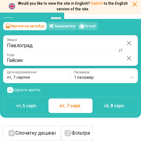
Would you like to view the site in English?
Switch
to the English
version of the site.
Квитки на автобус
Авіаквитки
Готелі
Павлоград
→
Гайсин
пт, 7 серпня
/
1 пасажир
Звідки
Куди
Дата відправлення
Пасажири
пт, 7 серпня
1 пасажир
Шукати житло
чт, 6 серп.
пт, 7 серп.
сб, 8 серп.
Спочатку дешеві
Фільтри