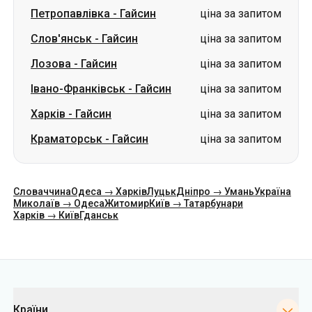
Петропавлівка
-
Гайсин
ціна за запитом
Слов'янськ
-
Гайсин
ціна за запитом
Лозова
-
Гайсин
ціна за запитом
Івано-Франківськ
-
Гайсин
ціна за запитом
Харків
-
Гайсин
ціна за запитом
Краматорськ
-
Гайсин
ціна за запитом
Словаччина
Одеса → Харків
Луцьк
Дніпро → Умань
Україна
Миколаїв → Одеса
Житомир
Київ → Татарбунари
Харків → Київ
Гданськ
Категорії
Країни