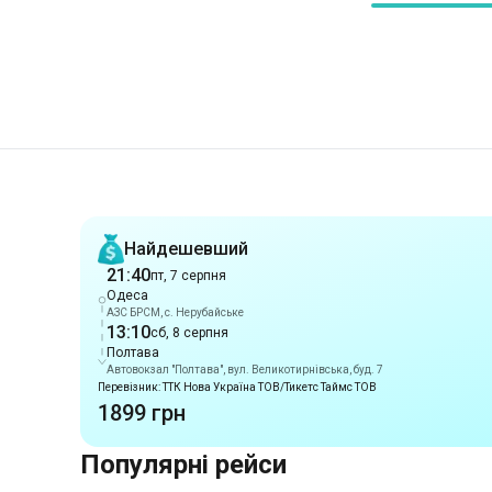
Рекомендації
Найдешевший
21:40
пт, 7 серпня
Одеса
АЗС БРСМ, с. Нерубайське
13:10
сб, 8 серпня
Полтава
Автовокзал "Полтава", вул. Великотирнівська, буд. 7
Перевізник: ТТК Нова Україна ТОВ/Тикетс Таймс ТОВ
1899 грн
Популярні рейси
Маршрути з м. Одеса
Одеса
-
Бровари