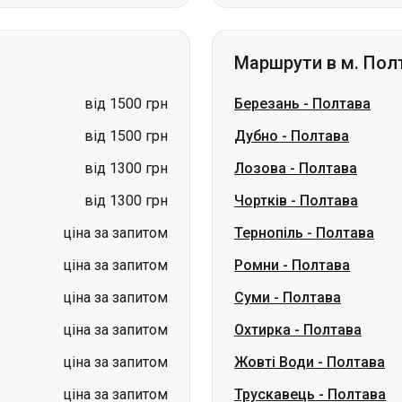
від 1500 грн
Березань
-
Полтава
від 1500 грн
Дубно
-
Полтава
від 1300 грн
Лозова
-
Полтава
від 1300 грн
Чортків
-
Полтава
ціна за запитом
Тернопіль
-
Полтава
ціна за запитом
Ромни
-
Полтава
ціна за запитом
Суми
-
Полтава
ціна за запитом
Охтирка
-
Полтава
ціна за запитом
Жовті Води
-
Полтава
ціна за запитом
Трускавець
-
Полтава
аїна
Миколаїв → Одеса
Житомир
Київ → Татарбунари
Харків → Киї