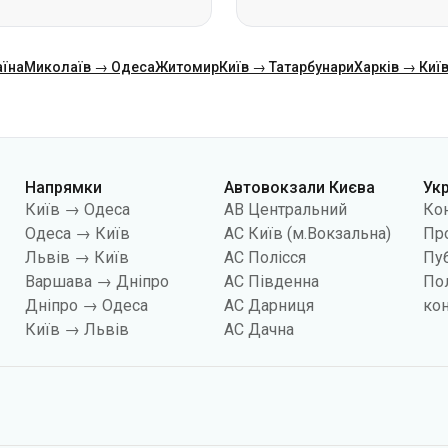
Напрямки
Автовокзали Києва
Ук
Київ → Одеса
АВ Центральний
Ко
Одеса → Київ
АС Київ (м.Вокзальна)
Про
Львів → Київ
АС Полісся
Пуб
Варшава → Дніпро
АС Південна
По
Дніпро → Одеса
АС Дарниця
кон
Київ → Львів
АС Дачна
йлів «cookies», зокрема, з метою збору статистики, аналізу даних про повед
показувати вам релевантний контент на сайті. Ви можете змінити налаштува