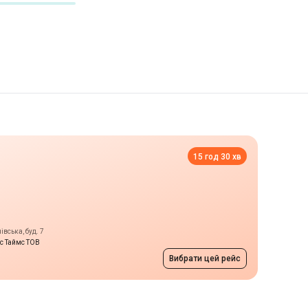
15 год 30 хв
вська, буд. 7
тс Таймс ТОВ
Вибрати цей рейс
са
ціна за запитом