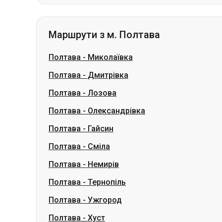
Полтава
-
Миколаївка
Полтава
-
Дмитрівка
Полтава
-
Лозова
Полтава
-
Олександрівка
Полтава
-
Гайсин
Полтава
-
Сміла
Полтава
-
Немирів
Полтава
-
Тернопіль
Полтава
-
Ужгород
Полтава
-
Хуст
Словаччина
Одеса → Харків
Луцьк
Дніпро → Умань
Укр