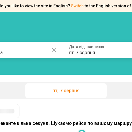
d you like to view the site in English?
Switch
to the English version of 
ків
Контакти
Допомога
Дата відправлення
пт, 7 серпня
пт, 7 серпня
Фільтри