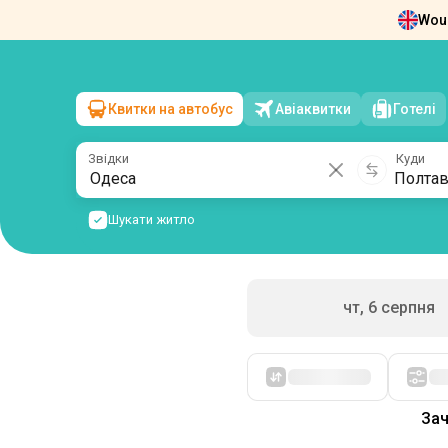
Woul
Новини
Про нас
Повернення квит
Квитки на автобус
Авіаквитки
Готелі
Одеса
→
Полтава
пт, 7 серпня
/
1 пасажир
Звідки
Куди
Шукати житло
чт, 6 серпня
Спочатку дешеві