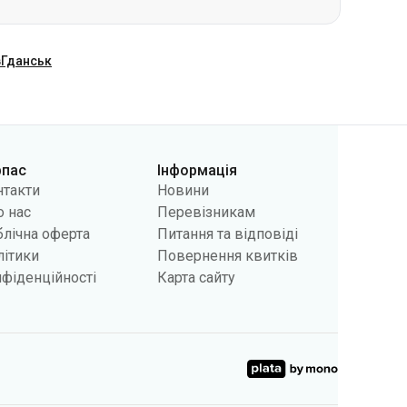
рпас
Інформація
нтакти
Новини
 нас
Перевізникам
лічна оферта
Питання та відповіді
літики
Повернення квитків
фіденційності
Карта сайту
інку користувачів, а також у рекламних цілях. Ми можемо
ння cookies у вашому браузері. Зміна налаштувань може