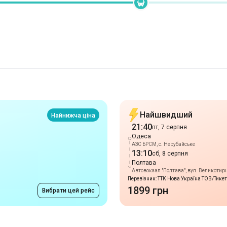
Найшвидший
Найнижча ціна
21:40
пт, 7 серпня
Одеса
АЗС БРСМ, с. Нерубайське
13:10
сб, 8 серпня
Полтава
Автовокзал "Полтава", вул. Великотирні
Перевізник: ТТК Нова Україна ТОВ/Тике
1899 грн
Вибрати цей рейс
Маршрути в м. Оде
від 1799 грн
Трускавець
-
Одеса