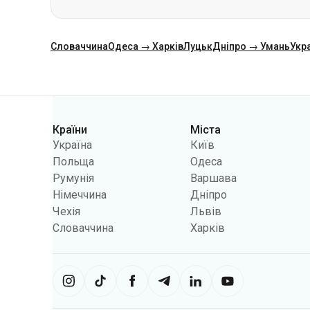
Категорії
Країни
Міста
Україна
Київ
Польща
Одеса
Румунія
Варшава
Німеччина
Дніпро
Чехія
Львів
Словаччина
Харків
Сайт використовує інформацію з фа
використовувати інформацію, щоб 
обмежити функціональність сайту.
Укрпас
2026
,