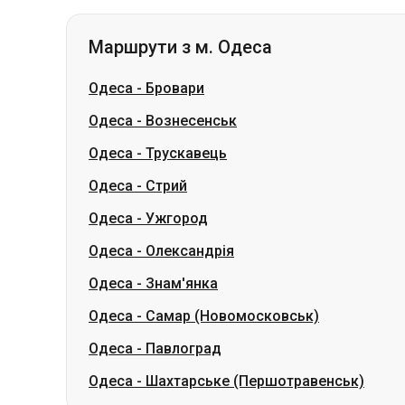
Одеса
-
Вознесенськ
Одеса
-
Трускавець
Одеса
-
Стрий
Одеса
-
Ужгород
Одеса
-
Олександрія
Одеса
-
Знам'янка
Одеса
-
Самар (Новомосковськ)
Одеса
-
Павлоград
Одеса
-
Шахтарське (Першотравенськ)
Маршрути з м. Полтава