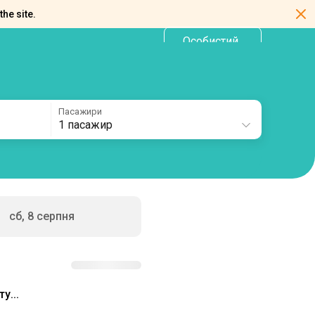
the site.
Особистий
UA
кабінет
Пасажири
1 пасажир
сб, 8 серпня