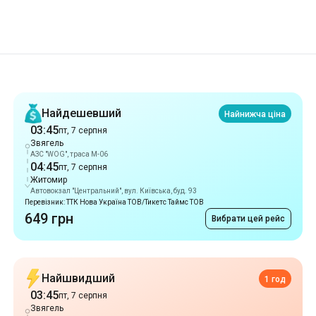
Рекомендації
Найдешевший
Найнижча ціна
03:45
пт, 7 серпня
Звягель
АЗС "WOG", траса М-06
04:45
пт, 7 серпня
Житомир
Автовокзал "Центральний", вул. Київська, буд. 93
Перевізник: ТТК Нова Україна ТОВ/Тикетс Таймс ТОВ
649 грн
Вибрати цей рейс
Найшвидший
1 год
03:45
пт, 7 серпня
Звягель