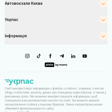
Автовокзали Києва
Укрпас
Інформація
Сайт використовує інформацію з файлів «cookies», зокрема, з метою
збору статистики, аналізу даних про поведінку користувачів, а також у
рекламних цілях. Ми можемо використовувати інформацію, щоб
показувати вам релевантний контент на сайті. Ви можете змінити
налаштування cookies у вашому браузері. Зміна налаштувань може
обмежити функціональність сайту.