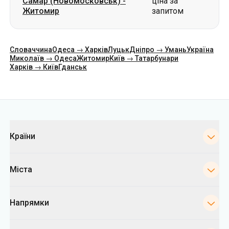
Самар (Новомосковськ)
-
ціна за
Житомир
запитом
Словаччина
Одеса → Харків
Луцьк
Дніпро → Умань
Україна
Миколаїв → Одеса
Житомир
Київ → Татарбунари
Харків → Київ
Гданськ
Категорії
Країни
Міста
Напрямки