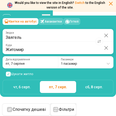
Would you like to view the site in English?
Switch
to the English
version of the site.
Квитки на автобус
Авіаквитки
Готелі
Звягель
→
Житомир
пт, 7 серпня
/
1 пасажир
Звідки
Куди
Дата відправлення
Пасажири
пт, 7 серпня
1 пасажир
Шукати житло
чт, 6 серп.
пт, 7 серп.
сб, 8 серп.
Спочатку дешеві
Фільтри