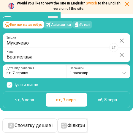
Would you like to view the site in English?
Switch
to the English
version of the site.
Квитки на автобус
Авіаквитки
Готелі
Мукачево
→
Братислава
пт, 7 серпня
/
1 пасажир
Звідки
Куди
Дата відправлення
Пасажири
пт, 7 серпня
1 пасажир
Шукати житло
чт, 6 серп.
пт, 7 серп.
сб, 8 серп.
Спочатку дешеві
Фільтри