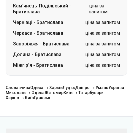
Кам'янець-Подільський
-
ціна за
Братислава
запитом
Чернівці
-
Братислава
ціна за запитом
Черкаси
-
Братислава
ціна за запитом
Запоріжжя
-
Братислава
ціна за запитом
Долина
-
Братислава
ціна за запитом
Міжгір'я
-
Братислава
ціна за запитом
Словаччина
Одеса → Харків
Луцьк
Дніпро → Умань
Україна
Миколаїв → Одеса
Житомир
Київ → Татарбунари
Харків → Київ
Гданськ
Категорії