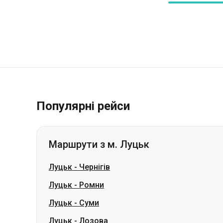
Популярні рейси
Маршрути з м. Луцьк
Луцьк
-
Чернігів
Луцьк
-
Ромни
Луцьк
-
Суми
Луцьк
-
Лозова
Луцьк
-
Петропавлівка
Луцьк
-
Світловодськ
Луцьк
-
Шостка