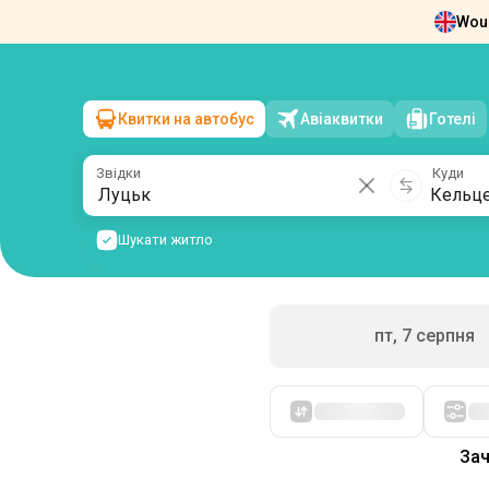
Woul
Новини
Про нас
Повернення квит
Квитки на автобус
Авіаквитки
Готелі
Луцьк
→
Кельце
сб, 8 серпня
/
1 пасажир
Звідки
Куди
Шукати житло
пт, 7 серпня
Спочатку дешеві