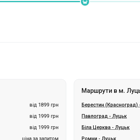
Маршрути в м. Луц
від 1899 грн
Берестин (Красноград)
від 1999 грн
Павлоград
-
Луцьк
від 1999 грн
Біла Церква
-
Луцьк
ціна за запитом
Ромни
-
Луцьк
ціна за запитом
Лозова
-
Луцьк
ціна за запитом
Суми
-
Луцьк
ціна за запитом
Валки
-
Луцьк