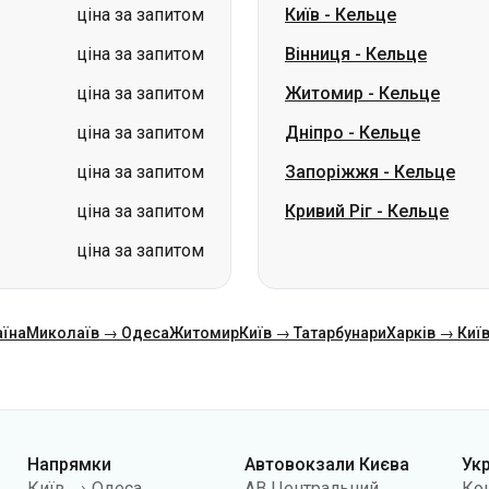
ціна за запитом
Дніпро
-
Кельце
ціна за запитом
Запоріжжя
-
Кельце
ціна за запитом
Кривий Ріг
-
Кельце
ціна за запитом
аїна
Миколаїв → Одеса
Житомир
Київ → Татарбунари
Харків → Киї
Напрямки
Автовокзали Києва
Ук
Київ → Одеса
АВ Центральний
Ко
Одеса → Київ
АС Київ (м.Вокзальна)
Про
Львів → Київ
АС Полісся
Пуб
Варшава → Дніпро
АС Південна
По
Дніпро → Одеса
АС Дарниця
кон