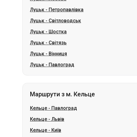
Луцьк
-
Світязь
Луцьк
-
Вінниця
Луцьк
-
Павлоград
Маршрути з м. Кельце
Кельце
-
Павлоград
Кельце
-
Львів
Кельце
-
Київ
Кельце
-
Чернівці
Кельце
-
Вінниця
Кельце
-
Хмельницький