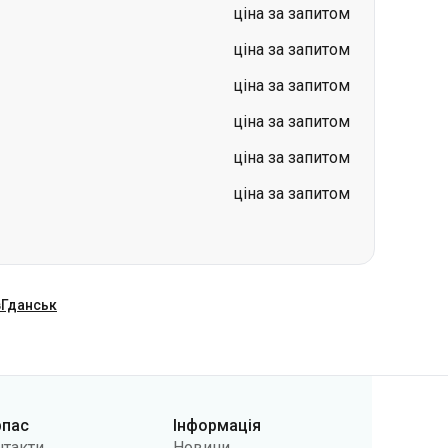
ціна за запитом
ціна за запитом
ціна за запитом
в
Гданськ
рпас
Інформація
нтакти
Новини
 нас
Перевізникам
лічна оферта
Питання та відповіді
літики
Повернення квитків
фіденційності
Карта сайту