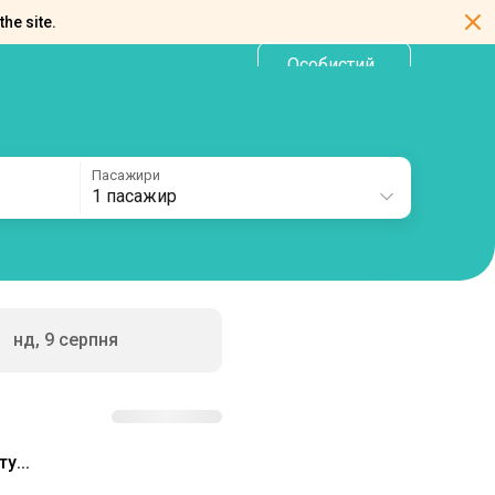
the site.
Особистий
UA
кабінет
Пасажири
1 пасажир
нд, 9 серпня