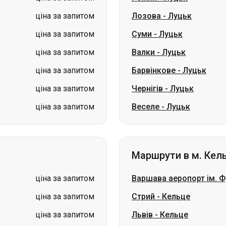
ціна за запитом
Барвінкове
-
Луцьк
ціна за запитом
Чернігів
-
Луцьк
ціна за запитом
Веселе
-
Луцьк
Маршрути в м. Кел
ціна за запитом
Варшава аеропорт ім. 
ціна за запитом
Стрий
-
Кельце
ціна за запитом
Львів
-
Кельце
ціна за запитом
Київ
-
Кельце
ціна за запитом
Вінниця
-
Кельце
ціна за запитом
Житомир
-
Кельце