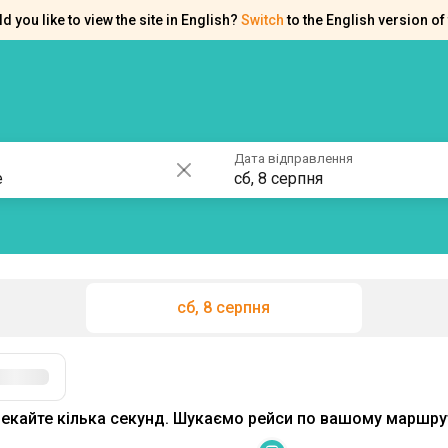
d you like to view the site in English?
Switch
to the English version of 
ків
Контакти
Допомога
Дата відправлення
сб, 8 серпня
сб, 8 серпня
Фільтри