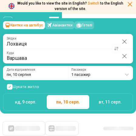
Would you like to view the site in English?
Switch
to the English
Квитки на автобус
Авіаквитки
Готелі
Лохвиця
→
Варшава
version of the site.
пн, 10 серпня
/
1 пасажир
Звідки
Куди
Дата відправлення
Пасажири
пн, 10 серпня
1 пасажир
Шукати житло
нд, 9 серп.
пн, 10 серп.
вт, 11 серп.