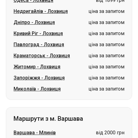
Одеса
-
Лохвиця
від 1899 грн
Недригайлів
-
Лохвиця
ціна за запитом
Дніпро
-
Лохвиця
ціна за запитом
Кривий Ріг
-
Лохвиця
ціна за запитом
Павлоград
-
Лохвиця
ціна за запитом
Краматорськ
-
Лохвиця
ціна за запитом
Житомир
-
Лохвиця
ціна за запитом
Запоріжжя
-
Лохвиця
ціна за запитом
Миколаїв
-
Лохвиця
ціна за запитом
Маршрути з м. Варшава
Варшава
-
Млинів
від 2000 грн