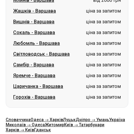
Млинів
-
Варшава
від 2000 грн
Жашків
-
Варшава
ціна за запитом
Вишнів
-
Варшава
ціна за запитом
Сокаль
-
Варшава
ціна за запитом
Любомль
-
Варшава
ціна за запитом
Світловодськ
-
Варшава
ціна за запитом
Самбір
-
Варшава
ціна за запитом
Яремче
-
Варшава
ціна за запитом
Царичанка
-
Варшава
ціна за запитом
Горохів
-
Варшава
ціна за запитом
Словаччина
Одеса → Харків
Луцьк
Дніпро → Умань
Україна
Миколаїв → Одеса
Житомир
Київ → Татарбунари
Харків → Київ
Гданськ