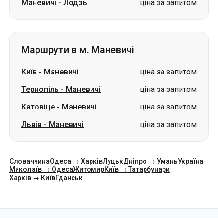
Маневичі
-
Лодзь
ціна за запитом
Маршрути в м. Маневичі
Київ
-
Маневичі
ціна за запитом
Тернопіль
-
Маневичі
ціна за запитом
Катовіце
-
Маневичі
ціна за запитом
Львів
-
Маневичі
ціна за запитом
Словаччина
Одеса → Харків
Луцьк
Дніпро → Умань
Україна
Миколаїв → Одеса
Житомир
Київ → Татарбунари
Харків → Київ
Гданськ