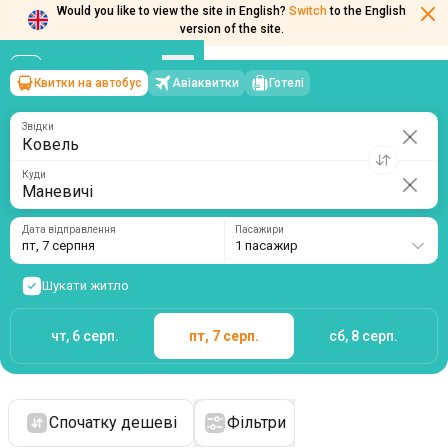
Would you like to view the site in English?
Switch
to the English
version of the site.
Квитки на автобус
Авіаквитки
Готелі
Ковель
→
Маневичі
пт, 7 серпня
/
1 пасажир
Звідки
Куди
Дата відправлення
Пасажири
пт, 7 серпня
1 пасажир
Шукати житло
чт, 6 серп.
пт, 7 серп.
сб, 8 серп.
Спочатку дешеві
Фільтри