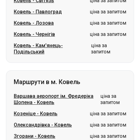
Ковель
-
Світязь
ціна за запитом
Ковель
-
Павлоград
ціна за запитом
Ковель
-
Лозова
ціна за запитом
Ковель
-
Чернігів
ціна за запитом
Ковель
-
Кам'янець-
ціна за
Подільський
запитом
Маршрути в м. Ковель
Варшава аеропорт ім. Фредеріка
ціна за
Шопена
-
Ковель
запитом
Козеніце
-
Ковель
ціна за запитом
Олександрівка
-
Ковель
ціна за запитом
Згорани
-
Ковель
ціна за запитом