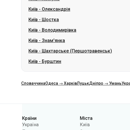
Київ
-
Знам'янка
Київ
-
Шахтарське (Першотравенськ)
Київ
-
Бурштин
Словаччина
Одеса → Харків
Луцьк
Дніпро → Умань
Укр
Категорії
Країни
Міста
Україна
Київ
Польща
Одеса
Румунія
Варшава
Німеччина
Дніпро
Чехія
Львів
Словаччина
Харків