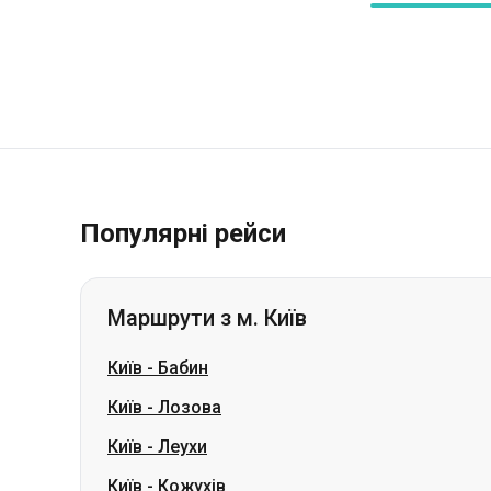
Популярні рейси
Маршрути з м. Київ
Київ
-
Бабин
Київ
-
Лозова
Київ
-
Леухи
Київ
-
Кожухів
Київ
-
Олександрія
Київ
-
Шостка
Київ
-
Володимирівка