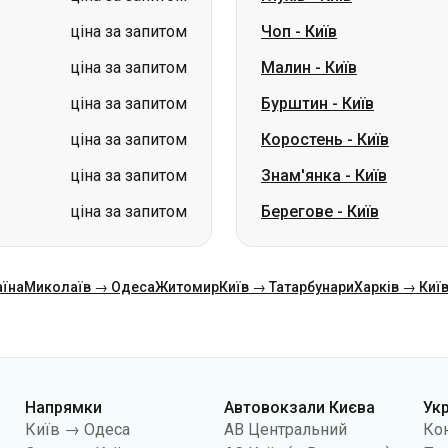
ціна за запитом
Коростень
-
Київ
ціна за запитом
Знам'янка
-
Київ
ціна за запитом
Берегове
-
Київ
аїна
Миколаїв → Одеса
Житомир
Київ → Татарбунари
Харків → Киї
Напрямки
Автовокзали Києва
Ук
Київ → Одеса
АВ Центральний
Ко
Одеса → Київ
АС Київ (м.Вокзальна)
Про
Львів → Київ
АС Полісся
Пуб
Варшава → Дніпро
АС Південна
По
Дніпро → Одеса
АС Дарниця
кон
Київ → Львів
АС Дачна