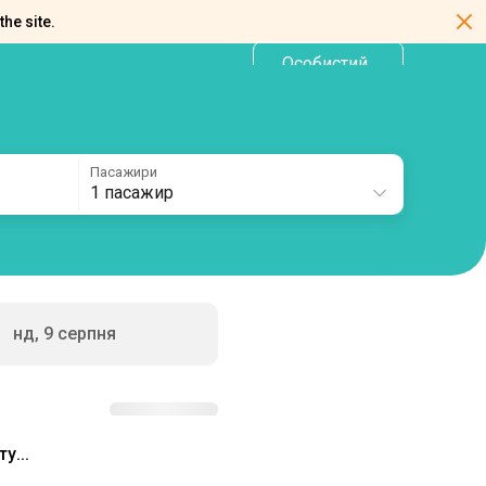
the site.
Особистий
UA
кабінет
Пасажири
1 пасажир
нд, 9 серпня