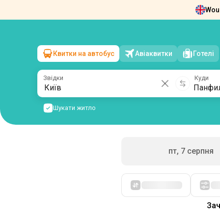
Woul
Новини
Про нас
Повернення квит
Квитки на автобус
Авіаквитки
Готелі
Київ
→
Панфили
сб, 8 серпня
/
1 пасажир
Звідки
Куди
Шукати житло
пт, 7 серпня
Спочатку дешеві