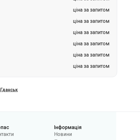
ціна за запитом
ціна за запитом
ціна за запитом
в
Гданськ
рпас
Інформація
нтакти
Новини
 нас
Перевізникам
лічна оферта
Питання та відповіді
літики
Повернення квитків
фіденційності
Карта сайту