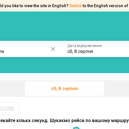
d you like to view the site in English?
Switch
to the English version of 
ків
Контакти
Допомога
Дата відправлення
сб, 8 серпня
сб, 8 серпня
Фільтри