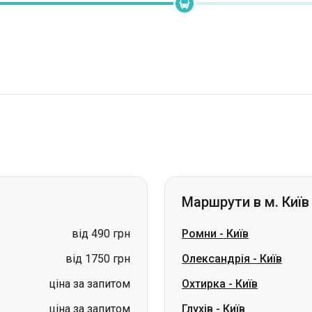
Маршрути в м. Київ
від 490 грн
Ромни
-
Київ
від 1750 грн
Олександрія
-
Київ
ціна за запитом
Охтирка
-
Київ
ціна за запитом
Глухів
-
Київ
ціна за запитом
Чоп
-
Київ
ціна за запитом
Малин
-
Київ
ціна за запитом
Бурштин
-
Київ