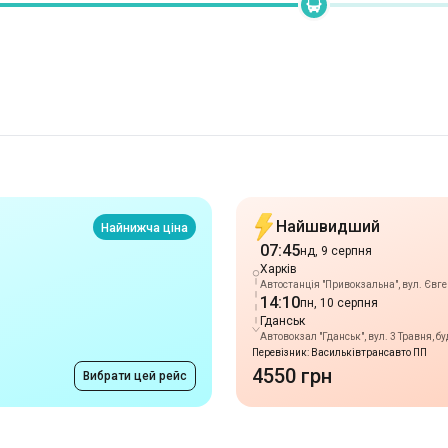
Найшвидший
Найнижча ціна
07:45
нд, 9 серпня
Харків
Автостанція "Привокзальна", вул. Євге
14:10
пн, 10 серпня
Гданськ
Автовокзал "Гданськ", вул. 3 Травня, бу
Перевізник: Васильківтрансавто ПП
4550 грн
Вибрати цей рейс
Маршрути в м. Харк
від 1555 грн
Павлоград
-
Харків