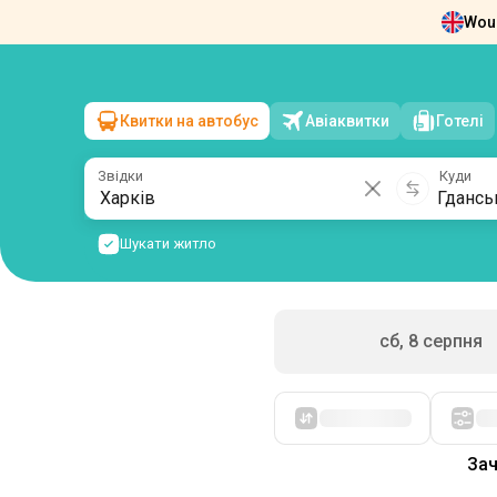
Woul
Новини
Про нас
Повернення квит
Квитки на автобус
Авіаквитки
Готелі
Харків
→
Гданськ
нд, 9 серпня
/
1 пасажир
Звідки
Куди
Шукати житло
сб, 8 серпня
Спочатку дешеві