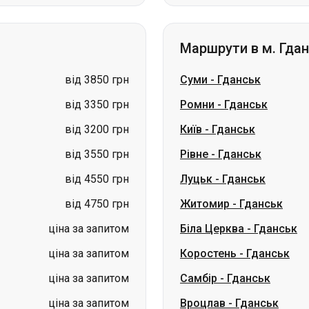
від 3850 грн
Суми
-
Гданськ
від 3350 грн
Ромни
-
Гданськ
від 3200 грн
Київ
-
Гданськ
від 3550 грн
Рівне
-
Гданськ
від 4550 грн
Луцьк
-
Гданськ
від 4750 грн
Житомир
-
Гданськ
ціна за запитом
Біла Церква
-
Гданськ
ціна за запитом
Коростень
-
Гданськ
ціна за запитом
Самбір
-
Гданськ
ціна за запитом
Вроцлав
-
Гданськ
аїна
Миколаїв → Одеса
Житомир
Київ → Татарбунари
Харків → Киї