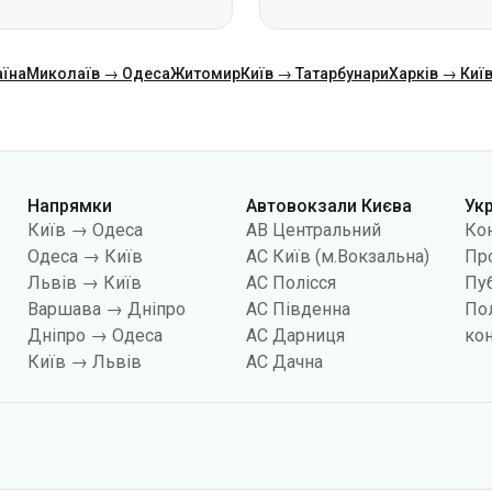
Напрямки
Автовокзали Києва
Ук
Київ → Одеса
АВ Центральний
Ко
Одеса → Київ
АС Київ (м.Вокзальна)
Про
Львів → Київ
АС Полісся
Пуб
Варшава → Дніпро
АС Південна
По
Дніпро → Одеса
АС Дарниця
кон
Київ → Львів
АС Дачна
йлів «cookies», зокрема, з метою збору статистики, аналізу даних про повед
показувати вам релевантний контент на сайті. Ви можете змінити налаштува