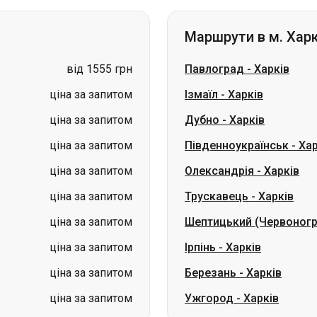
ціна за запитом
Ізмаїл
-
Харків
ціна за запитом
Дубно
-
Харків
ціна за запитом
Південноукраїнськ
-
Хар
ціна за запитом
Олександрія
-
Харків
ціна за запитом
Трускавець
-
Харків
ціна за запитом
Шептицький (Червоног
ціна за запитом
Ірпінь
-
Харків
ціна за запитом
Березань
-
Харків
ціна за запитом
Ужгород
-
Харків
Маршрути в м. Гда