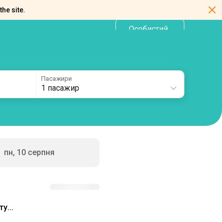
the site.
Особистий
UA
кабінет
Пасажири
1 пасажир
пн, 10 серпня