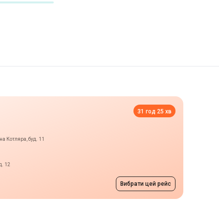
31 год 25 хв
на Котляра, буд. 11
д. 12
Вибрати цей рейс
ів
від 1000 грн