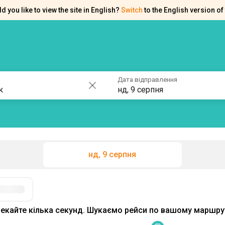
d you like to view the site in English?
Switch
to the English version of 
ків
Контакти
Допомога
Дата відправлення
нд, 9 серпня
нд, 9 серпня
Фільтри