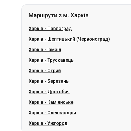
Харків
-
Шептицький (Червоноград)
Харків
-
Ізмаїл
Харків
-
Трускавець
Харків
-
Стрий
Харків
-
Березань
Харків
-
Дрогобич
Харків
-
Кам'янське
Харків
-
Олександрія
Харків
-
Ужгород
Маршрути з м. Гданськ