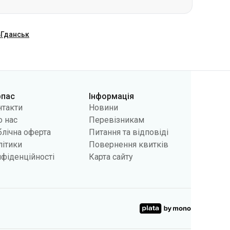
рпас
Інформація
нтакти
Новини
 нас
Перевізникам
лічна оферта
Питання та відповіді
літики
Повернення квитків
фіденційності
Карта сайту
інку користувачів, а також у рекламних цілях. Ми можемо
ння cookies у вашому браузері. Зміна налаштувань може