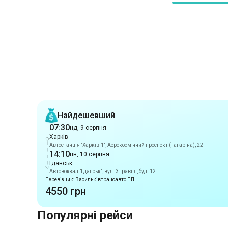
Рекомендації
Найдешевший
07:30
нд, 9 серпня
Харків
Автостанція "Харків-1", Аерокосмічний проспект (Гагаріна), 22
14:10
пн, 10 серпня
Гданськ
Автовокзал "Гданськ", вул. 3 Травня, буд. 12
Перевізник: Васильківтрансавто ПП
4550 грн
Популярні рейси
Маршрути з м. Харків
Харків
-
Павлоград