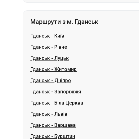
Гданськ
-
Київ
Гданськ
-
Рівне
Гданськ
-
Луцьк
Гданськ
-
Житомир
Гданськ
-
Дніпро
Гданськ
-
Запоріжжя
Гданськ
-
Біла Церква
Гданськ
-
Львів
Гданськ
-
Варшава
Гданськ
-
Бурштин
Словаччина
Одеса → Харків
Луцьк
Дніпро → Умань
Укр