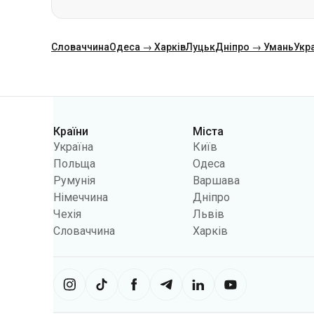
Категорії
Країни
Міста
Україна
Київ
Польща
Одеса
Румунія
Варшава
Німеччина
Дніпро
Чехія
Львів
Словаччина
Харків
Сайт використовує інформацію з фа
використовувати інформацію, щоб 
обмежити функціональність сайту.
Укрпас
2026
,