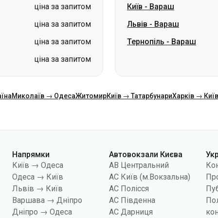
ціна за запитом
аїна
Миколаїв → Одеса
Житомир
Київ → Татарбунари
Харків → Киї
Напрямки
Автовокзали Києва
Ук
Київ → Одеса
АВ Центральний
Ко
Одеса → Київ
АС Київ (м.Вокзальна)
Про
Львів → Київ
АС Полісся
Пуб
Варшава → Дніпро
АС Південна
По
Дніпро → Одеса
АС Дарниця
кон
Київ → Львів
АС Дачна