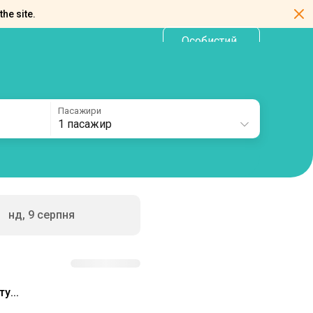
the site.
Особистий
UA
кабінет
Пасажири
1 пасажир
нд, 9 серпня