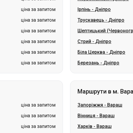
ціна за запитом
Стрий
-
Дніпро
ціна за запитом
Біла Церква
-
Дніпро
ціна за запитом
Березань
-
Дніпро
Маршрути в м. Вар
ціна за запитом
Запоріжжя
-
Вараш
ціна за запитом
Вінниця
-
Вараш
ціна за запитом
Харків
-
Вараш
ціна за запитом
Київ
-
Вараш
ціна за запитом
Львів
-
Вараш
ціна за запитом
Тернопіль
-
Вараш