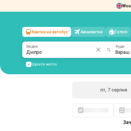
Woul
Новини
Про нас
Повернення квит
Квитки на автобус
Авіаквитки
Готелі
Дніпро
→
Вараш
сб, 8 серпня
/
1 пасажир
Звідки
Куди
Шукати житло
пт, 7 серпня
Спочатку дешеві