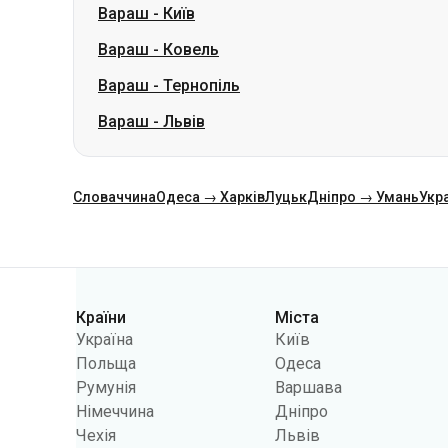
Вараш
-
Львів
Словаччина
Одеса → Харків
Луцьк
Дніпро → Умань
Укр
Категорії
Країни
Міста
Україна
Київ
Польща
Одеса
Румунія
Варшава
Німеччина
Дніпро
Чехія
Львів
Словаччина
Харків