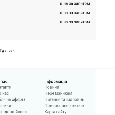
в
Гданськ
рпас
Інформація
нтакти
Новини
 нас
Перевізникам
лічна оферта
Питання та відповіді
літики
Повернення квитків
фіденційності
Карта сайту