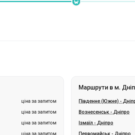
Маршрути в м. Дні
ціна за запитом
Південне (Южне)
-
Дніп
ціна за запитом
Вознесенськ
-
Дніпро
ціна за запитом
Ізмаїл
-
Дніпро
ціна за запитом
Первомайськ
-
Дніпро
ціна за запитом
Ірпінь
-
Дніпро
ціна за запитом
Трускавець
-
Дніпро
ціна за запитом
Шептицький (Червоног