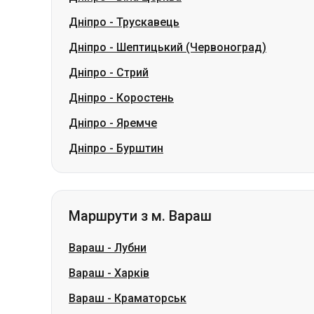
Дніпро
-
Коростень
Дніпро
-
Яремче
Дніпро
-
Бурштин
Маршрути з м. Вараш
Вараш
-
Лубни
Вараш
-
Харків
Вараш
-
Краматорськ
Вараш
-
Київ
Вараш
-
Ковель
Вараш
-
Тернопіль