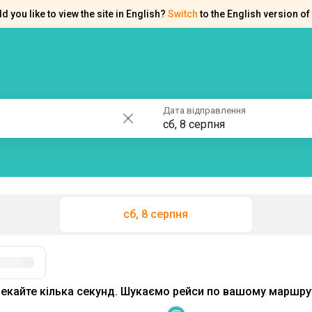
d you like to view the site in English?
Switch
to the English version of 
ків
Контакти
Допомога
Дата відправлення
сб, 8 серпня
сб, 8 серпня
Фільтри